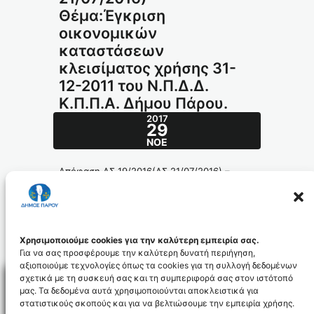
Θέμα:Έγκριση
οικονομικών
καταστάσεων
κλεισίματος χρήσης 31-
12-2011 του Ν.Π.Δ.Δ.
Κ.Π.Π.Α. Δήμου Πάρου.
2017
29
ΝΟΈ
Απόφαση ΔΣ 19/2016(ΔΣ 21/07/2016) –
Θέμα:Έγκριση οικονομικών καταστάσεων
κλεισίματος χρήσης 31-12-2011 του Ν.Π.Δ.Δ.
Κ.Π.Π.Α. Δήμου Πάρου.
234-2016_ADA_id4703
Χρησιμοποιούμε cookies για την καλύτερη εμπειρία σας.
Για να σας προσφέρουμε την καλύτερη δυνατή περιήγηση,
αξιοποιούμε τεχνολογίες όπως τα cookies για τη συλλογή δεδομένων
σχετικά με τη συσκευή σας και τη συμπεριφορά σας στον ιστότοπό
μας. Τα δεδομένα αυτά χρησιμοποιούνται αποκλειστικά για
στατιστικούς σκοπούς και για να βελτιώσουμε την εμπειρία χρήσης.
Facebo