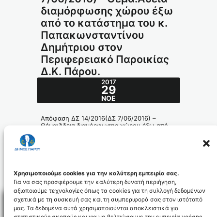
διαμόρφωσης χώρου έξω
από το κατάστημα του κ.
Παπακωνσταντίνου
Δημήτριου στον
Περιφερειακό Παροικίας
Δ.Κ. Πάρου.
2017
29
ΝΟΈ
Απόφαση ΔΣ 14/2016(ΔΣ 7/06/2016) –
Θέμα:Άδεια διαμόρφωσης χώρου έξω από
το κατάστημα του κ. Παπακωνσταντίνου
Δημήτριου στον Περιφερειακό Παροικίας
Δ.Κ. Πάρου.
196-2016_id4658
Χρησιμοποιούμε cookies για την καλύτερη εμπειρία σας.
Για να σας προσφέρουμε την καλύτερη δυνατή περιήγηση,
αξιοποιούμε τεχνολογίες όπως τα cookies για τη συλλογή δεδομένων
σχετικά με τη συσκευή σας και τη συμπεριφορά σας στον ιστότοπό
μας. Τα δεδομένα αυτά χρησιμοποιούνται αποκλειστικά για
στατιστικούς σκοπούς και για να βελτιώσουμε την εμπειρία χρήσης.