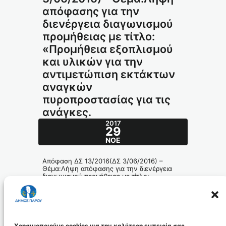
απόφασης για την
διενέργεια διαγωνισμού
προμήθειας με τίτλο:
«Προμήθεια εξοπλισμού
και υλικών για την
αντιμετώπιση εκτάκτων
αναγκών
πυροπροστασίας για τις
ανάγκες.
2017
29
ΝΟΈ
Απόφαση ΔΣ 13/2016(ΔΣ 3/06/2016) –
Θέμα:Λήψη απόφασης για την διενέργεια
διαγωνισμού προμήθειας με τίτλο:
«Προμήθεια εξοπλισμού και υλικών για την
αντιμετώπιση εκτάκτων αναγκών
πυροπροστασίας για τις ανάγκες.
169-2016_ADA_id4631
Χρησιμοποιούμε cookies για την καλύτερη εμπειρία σας.