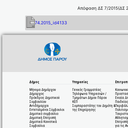
Απόφαση ΔΣ 7/2015(ΔΣ 2
74.2015_id4133
Δήμος
Υπηρεσίες
Επιτροπ
Μήνυμα Δημάρχου
Γενικός Γραμματέας
Κοινωνικ
Δήμαρχος
Τηλέφωνα Υπηρεσιών /
Προστασ
Πρόεδρος Δημοτικού
Τμημάτων Δήμου Πάρου
Ενιαία Δ
Συμβουλίου
ΚΕΠ
Παιδεία
Αντιδήμαρχοι
Συμπαραστάτης του Δημότη &
Περιβάλ
Εντεταλμένοι Σύμβουλοι
της Επιχείρησης
Πολιτισμ
Δημοτικό συμβούλιο
Τουριστι
Δημοτική Επιτροπή
Αθλητισ
Δημοτικά Κοινοτικά
Επιτροπή
Συμβούλια
για τις 