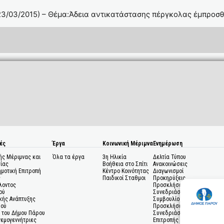
3/03/2015) – Θέμα:Άδεια αντικατάστασης πέργκολας έμπροσ
ές
Έργα
Κοινωνική Μέριμνα
Ενημέρωση
ής Μέριμνας και
Όλα τα έργα
3η Ηλικία
Δελτία Τύπου
ίας
Βοήθεια στο Σπίτι
Ανακοινώσεις
ημοτική Επιτροπή
Κέντρο Κοινότητας
Διαγωνισμοί
ς
Παιδικοί Σταθμοι
Προκηρύξεις
λοντος
Προσκλήσεις σε
ού
Συνεδριάσεις Δημοτικού
κής Ανάπτυξης
Συμβουλίου
μού
Προσκλήσεις σε
 του Δήμου Πάρου
Συνεδριάσεις Δημοτικής
Ανεμογεννήτριες
Επιτροπής