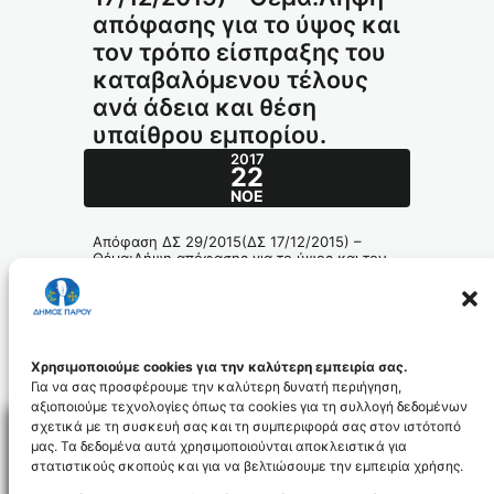
απόφασης για το ύψος και
τον τρόπο είσπραξης του
καταβαλόμενου τέλους
ανά άδεια και θέση
υπαίθρου εμπορίου.
2017
22
ΝΟΈ
Απόφαση ΔΣ 29/2015(ΔΣ 17/12/2015) –
Θέμα:Λήψη απόφασης για το ύψος και τον
τρόπο είσπραξης του καταβαλόμενου
τέλους ανά άδεια και θέση υπαίθρου
εμπορίου.
378_id4444
Χρησιμοποιούμε cookies για την καλύτερη εμπειρία σας.
Για να σας προσφέρουμε την καλύτερη δυνατή περιήγηση,
αξιοποιούμε τεχνολογίες όπως τα cookies για τη συλλογή δεδομένων
σχετικά με τη συσκευή σας και τη συμπεριφορά σας στον ιστότοπό
μας. Τα δεδομένα αυτά χρησιμοποιούνται αποκλειστικά για
στατιστικούς σκοπούς και για να βελτιώσουμε την εμπειρία χρήσης.
Facebo