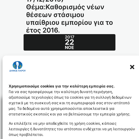
Θέμα:Καθορισμός νέων
θέσεων στάσιμου
υπαίθριου εμπορίου για το
έτος 2016.
2017
22
ΝΟΈ
Απόφαση ΔΣ 29/2015(ΔΣ 17/12/2015) –
Θέμα:Καθορισμός νέων θέσεων στάσιμου
υπαίθριου εμπορίου για το έτος 2016.
377_id4443
Χρησιμοποιούμε cookies για την καλύτερη εμπειρία σας.
Για να σας προσφέρουμε την καλύτερη δυνατή περιήγηση,
αξιοποιούμε τεχνολογίες όπως τα cookies για τη συλλογή δεδομένων
σχετικά με τη συσκευή σας και τη συμπεριφορά σας στον ιστότοπό
μας. Τα δεδομένα αυτά χρησιμοποιούνται αποκλειστικά για
στατιστικούς σκοπούς και για να βελτιώσουμε την εμπειρία χρήσης.
Facebo
Αν επιλέξετε να μην αποδεχθείτε τη χρήση cookies, κάποιες
λειτουργίες ή δυνατότητες του ιστότοπου ενδέχεται να μη λειτουργούν
όπως προβλέπεται.