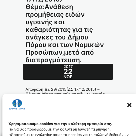
Θέμα:Ανάθεση
προμήθειας ειδών
υγιεινής και
καθαριότητας για τις
ανάγκες του Δήμου
Πάρου και των Νομικών
Προσώπων,μετά από
διαπραγμάτευση.
2017
22
ΝΟΈ
Απόφαση ΔΣ 29/2015(ΔΣ 17/12/2015) –
Θέμα:Ανάθεση προμήθειας ειδών υγιεινής
και καθαριότητας για τις ανάγκες του Δήμου
Πάρου και των Νομικών Προσώπων,μετά
από διαπραγμάτευση.
366_id4432
Χρησιμοποιούμε cookies για την καλύτερη εμπειρία σας.
Για να σας προσφέρουμε την καλύτερη δυνατή περιήγηση,
αξιοποιούμε τεχνολογίες όπως τα cookies για τη συλλογή δεδομένων