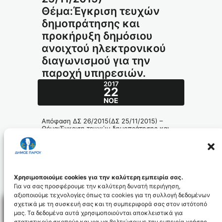
Θέμα:Έγκριση τευχών
δημοπράτησης και
προκήρυξη δημόσιου
ανοιχτού ηλεκτρονικού
διαγωνισμού για την
παροχή υπηρεσιών.
2017
22
ΝΟΈ
Απόφαση ΔΣ 26/2015(ΔΣ 25/11/2015) –
Θέμα:Έγκριση τευχών δημοπράτησης και
προκήρυξη δημόσιου ανοιχτού
ηλεκτρονικού διαγωνισμού για την παροχή
υπηρεσιών.
344.2015_id4411
Χρησιμοποιούμε cookies για την καλύτερη εμπειρία σας.
Για να σας προσφέρουμε την καλύτερη δυνατή περιήγηση,
αξιοποιούμε τεχνολογίες όπως τα cookies για τη συλλογή δεδομένων
σχετικά με τη συσκευή σας και τη συμπεριφορά σας στον ιστότοπό
μας. Τα δεδομένα αυτά χρησιμοποιούνται αποκλειστικά για
στατιστικούς σκοπούς και για να βελτιώσουμε την εμπειρία χρήσης.