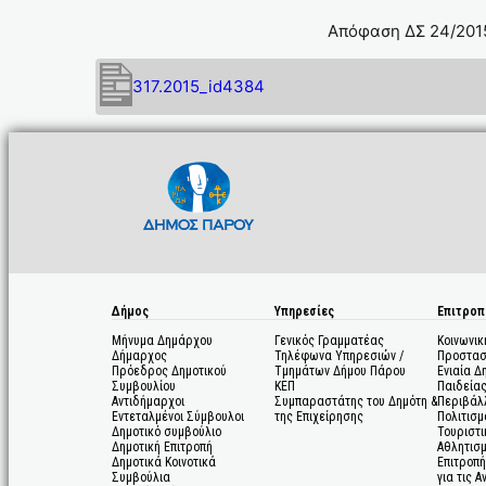
Απόφαση ΔΣ 24/2015
317.2015_id4384
Δήμος
Υπηρεσίες
Επιτροπ
Μήνυμα Δημάρχου
Γενικός Γραμματέας
Κοινωνικ
Δήμαρχος
Τηλέφωνα Υπηρεσιών /
Προστασ
Πρόεδρος Δημοτικού
Τμημάτων Δήμου Πάρου
Ενιαία Δ
Συμβουλίου
ΚΕΠ
Παιδεία
Αντιδήμαρχοι
Συμπαραστάτης του Δημότη &
Περιβάλ
Εντεταλμένοι Σύμβουλοι
της Επιχείρησης
Πολιτισμ
Δημοτικό συμβούλιο
Τουριστι
Δημοτική Επιτροπή
Αθλητισ
Δημοτικά Κοινοτικά
Επιτροπή
Συμβούλια
για τις 