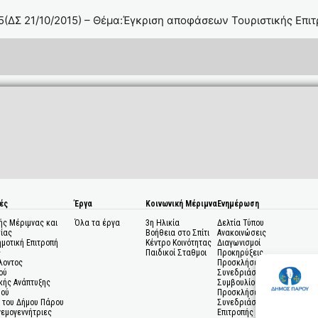
(ΔΣ 21/10/2015) – Θέμα:Έγκριση αποφάσεων Τουριστικής Επι
ές
Έργα
Κοινωνική Μέριμνα
Ενημέρωση
ής Μέριμνας και
Όλα τα έργα
3η Ηλικία
Δελτία Τύπου
ίας
Βοήθεια στο Σπίτι
Ανακοινώσεις
ημοτική Επιτροπή
Κέντρο Κοινότητας
Διαγωνισμοί
ς
Παιδικοί Σταθμοι
Προκηρύξεις
λοντος
Προσκλήσεις σε
ού
Συνεδριάσεις Δημοτικού
κής Ανάπτυξης
Συμβουλίου
μού
Προσκλήσεις σε
 του Δήμου Πάρου
Συνεδριάσεις Δημοτικής
Ανεμογεννήτριες
Επιτροπής