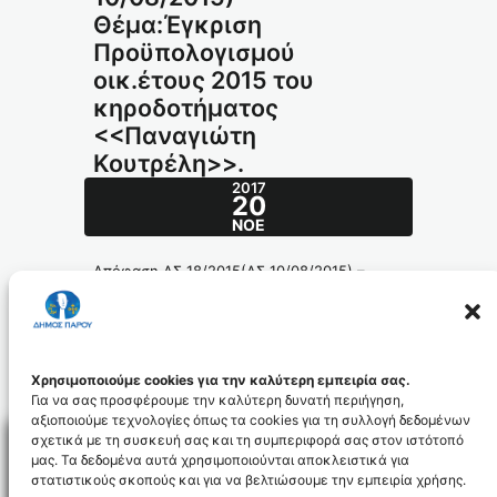
Θέμα:Έγκριση
Προϋπολογισμού
οικ.έτους 2015 του
κηροδοτήματος
<<Παναγιώτη
Κουτρέλη>>.
2017
20
ΝΟΈ
Απόφαση ΔΣ 18/2015(ΔΣ 10/08/2015) –
Θέμα:Έγκριση Προϋπολογισμού οικ.έτους
2015 του κηροδοτήματος <<Παναγιώτη
Κουτρέλη>>.
266.2015_id4333
Χρησιμοποιούμε cookies για την καλύτερη εμπειρία σας.
Για να σας προσφέρουμε την καλύτερη δυνατή περιήγηση,
αξιοποιούμε τεχνολογίες όπως τα cookies για τη συλλογή δεδομένων
σχετικά με τη συσκευή σας και τη συμπεριφορά σας στον ιστότοπό
μας. Τα δεδομένα αυτά χρησιμοποιούνται αποκλειστικά για
στατιστικούς σκοπούς και για να βελτιώσουμε την εμπειρία χρήσης.
Facebo