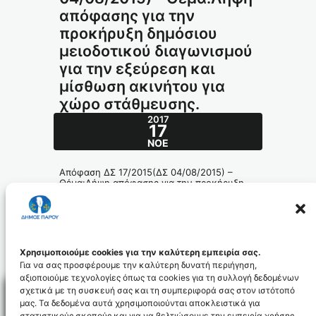
απόφασης για την
προκήρυξη δημόσιου
μειοδοτικού διαγωνισμού
για την εξεύρεση και
μίσθωση ακινήτου για
χώρο στάθμευσης.
2017
17
ΝΟΈ
Απόφαση ΔΣ 17/2015(ΔΣ 04/08/2015) –
Θέμα:Λήψη απόφασης για την προκήρυξη
δημόσιου μειοδοτικού διαγωνισμού για την
εξεύρεση και μίσθωση ακινήτου για χώρο
στάθμευσης.
243.2015_id4306
Χρησιμοποιούμε cookies για την καλύτερη εμπειρία σας.
Για να σας προσφέρουμε την καλύτερη δυνατή περιήγηση,
αξιοποιούμε τεχνολογίες όπως τα cookies για τη συλλογή δεδομένων
σχετικά με τη συσκευή σας και τη συμπεριφορά σας στον ιστότοπό
μας. Τα δεδομένα αυτά χρησιμοποιούνται αποκλειστικά για
στατιστικούς σκοπούς και για να βελτιώσουμε την εμπειρία χρήσης.