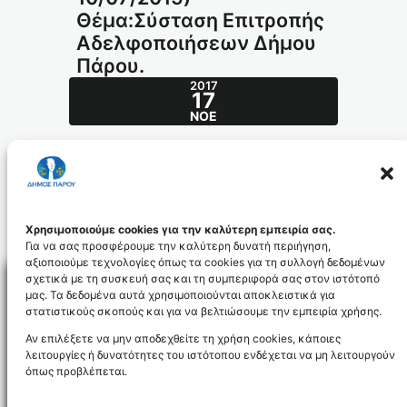
Θέμα:Σύσταση Επιτροπής
Αδελφοποιήσεων Δήμου
Πάρου.
2017
17
ΝΟΈ
Απόφαση ΔΣ 16/2015(ΔΣ 10/07/2015) –
Θέμα:Σύσταση Επιτροπής Αδελφοποιήσεων
Δήμου Πάρου.
235_id4298
Χρησιμοποιούμε cookies για την καλύτερη εμπειρία σας.
Για να σας προσφέρουμε την καλύτερη δυνατή περιήγηση,
αξιοποιούμε τεχνολογίες όπως τα cookies για τη συλλογή δεδομένων
σχετικά με τη συσκευή σας και τη συμπεριφορά σας στον ιστότοπό
μας. Τα δεδομένα αυτά χρησιμοποιούνται αποκλειστικά για
στατιστικούς σκοπούς και για να βελτιώσουμε την εμπειρία χρήσης.
Facebo
Αν επιλέξετε να μην αποδεχθείτε τη χρήση cookies, κάποιες
λειτουργίες ή δυνατότητες του ιστότοπου ενδέχεται να μη λειτουργούν
όπως προβλέπεται.