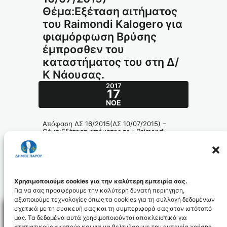
Θέμα:Εξέταση αιτήματος
του Raimondi Kalogero για
φιαμόρφωση Βρύσης
έμπροσθεν του
καταστήματος του στη Δ/
Κ Νάουσας.
2017
17
ΝΟΈ
Απόφαση ΔΣ 16/2015(ΔΣ 10/07/2015) –
Θέμα:Εξέταση αιτήματος του Raimondi
Kalogero για φιαμόρφωση Βρύσης
έμπροσθεν του καταστήματος του στη Δ/Κ
Νάουσας.
232_id4295
Χρησιμοποιούμε cookies για την καλύτερη εμπειρία σας.
Για να σας προσφέρουμε την καλύτερη δυνατή περιήγηση,
αξιοποιούμε τεχνολογίες όπως τα cookies για τη συλλογή δεδομένων
σχετικά με τη συσκευή σας και τη συμπεριφορά σας στον ιστότοπό
μας. Τα δεδομένα αυτά χρησιμοποιούνται αποκλειστικά για
στατιστικούς σκοπούς και για να βελτιώσουμε την εμπειρία χρήσης.