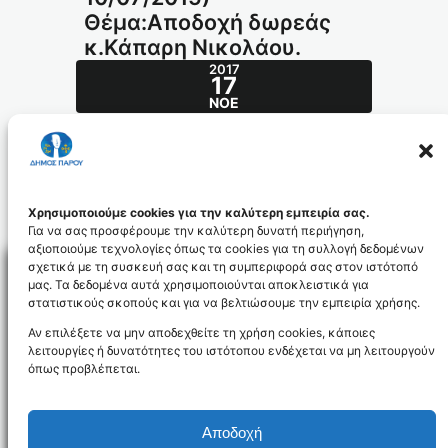
Θέμα:Αποδοχή δωρεάς
κ.Κάπαρη Νικολάου.
2017
17
ΝΟΈ
Απόφαση ΔΣ 16/2015(ΔΣ 10/07/2015) –
Θέμα:Αποδοχή δωρεάς κ.Κάπαρη Νικολάου.
226_id4289
Χρησιμοποιούμε cookies για την καλύτερη εμπειρία σας.
Για να σας προσφέρουμε την καλύτερη δυνατή περιήγηση,
αξιοποιούμε τεχνολογίες όπως τα cookies για τη συλλογή δεδομένων
σχετικά με τη συσκευή σας και τη συμπεριφορά σας στον ιστότοπό
μας. Τα δεδομένα αυτά χρησιμοποιούνται αποκλειστικά για
στατιστικούς σκοπούς και για να βελτιώσουμε την εμπειρία χρήσης.
Facebo
Αν επιλέξετε να μην αποδεχθείτε τη χρήση cookies, κάποιες
λειτουργίες ή δυνατότητες του ιστότοπου ενδέχεται να μη λειτουργούν
όπως προβλέπεται.
NEWSLETTER
Αποδοχή