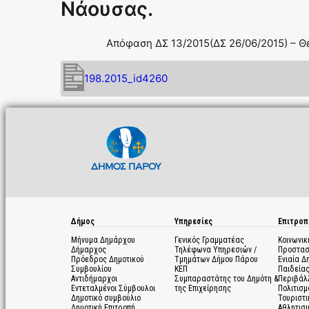
Νάουσας.
Απόφαση ΔΣ 13/2015(ΔΣ 26/06/2015) – 
198.2015_id4260
Δήμος
Υπηρεσίες
Επιτροπ
Μήνυμα Δημάρχου
Γενικός Γραμματέας
Κοινωνικ
Δήμαρχος
Τηλέφωνα Υπηρεσιών /
Προστασ
Πρόεδρος Δημοτικού
Τμημάτων Δήμου Πάρου
Ενιαία Δ
Συμβουλίου
ΚΕΠ
Παιδεία
Αντιδήμαρχοι
Συμπαραστάτης του Δημότη &
Περιβάλ
Εντεταλμένοι Σύμβουλοι
της Επιχείρησης
Πολιτισμ
Δημοτικό συμβούλιο
Τουριστι
Δημοτική Επιτροπή
Αθλητισ