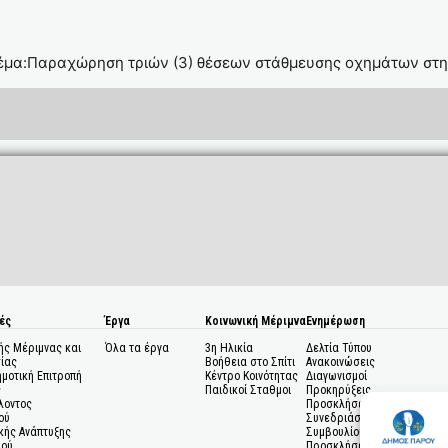
Θέμα:Παραχώρηση τριών (3) θέσεων στάθμευσης οχημάτων στη
ές
Έργα
Κοινωνική Μέριμνα
Ενημέρωση
ής Μέριμνας και
Όλα τα έργα
3η Ηλικία
Δελτία Τύπου
ίας
Βοήθεια στο Σπίτι
Ανακοινώσεις
ημοτική Επιτροπή
Κέντρο Κοινότητας
Διαγωνισμοί
ς
Παιδικοί Σταθμοι
Προκηρύξεις
λοντος
Προσκλήσεις σε
ού
Συνεδριάσεις Δημοτικού
κής Ανάπτυξης
Συμβουλίου
μού
Προσκλήσεις σε