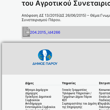
του Αγροτικού Συνεταιρι
Απόφαση ΔΣ 13/2015(ΔΣ 26/06/2015) – Θέμα:Γνω
Συνεταιρισμού Πάρου.
204.2015_id4266
Δήμος
Υπηρεσίες
Επιτροπ
Μήνυμα Δημάρχου
Γενικός Γραμματέας
Κοινωνικ
Δήμαρχος
Τηλέφωνα Υπηρεσιών /
Προστασ
Πρόεδρος Δημοτικού
Τμημάτων Δήμου Πάρου
Ενιαία Δ
Συμβουλίου
ΚΕΠ
Παιδεία
Αντιδήμαρχοι
Συμπαραστάτης του Δημότη &
Περιβάλ
Εντεταλμένοι Σύμβουλοι
της Επιχείρησης
Πολιτισμ