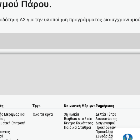
σμού Πάρου.
μοδότηση ΔΣ για την υλοποίηση προγράμματος εκσυγχρονισμο
ές
Έργα
Κοινωνική Μέριμνα
Ενημέρωση
ής Μέριμνας και
Όλα τα έργα
3η Ηλικία
Δελτία Τύπου
ίας
Βοήθεια στο Σπίτι
Ανακοινώσεις
ημοτική Επιτροπή
Κέντρο Κοινότητας
Διαγωνισμοί
ς
Παιδικοί Σταθμοι
Προκηρύξεις
λοντος
Προσκλήσεις σε
ού
Συνεδριάσεις Δημοτικού