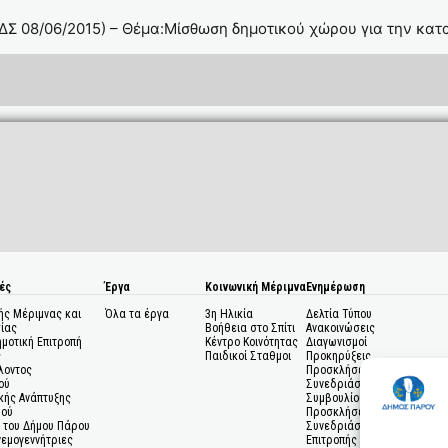
ΔΣ 08/06/2015) – Θέμα:Μίσθωση δημοτικού χώρου για την κα
ές
Έργα
Κοινωνική Μέριμνα
Ενημέρωση
ής Μέριμνας και
Όλα τα έργα
3η Ηλικία
Δελτία Τύπου
ίας
Βοήθεια στο Σπίτι
Ανακοινώσεις
ημοτική Επιτροπή
Κέντρο Κοινότητας
Διαγωνισμοί
ς
Παιδικοί Σταθμοι
Προκηρύξεις
λοντος
Προσκλήσεις σε
ού
Συνεδριάσεις Δημοτικού
κής Ανάπτυξης
Συμβουλίου
μού
Προσκλήσεις σε
 του Δήμου Πάρου
Συνεδριάσεις Δημοτικής
Ανεμογεννήτριες
Επιτροπής