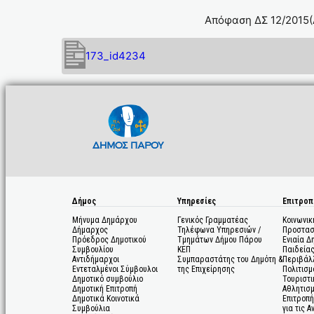
Απόφαση ΔΣ 12/2015(
173_id4234
Δήμος
Υπηρεσίες
Επιτροπ
Μήνυμα Δημάρχου
Γενικός Γραμματέας
Κοινωνικ
Δήμαρχος
Τηλέφωνα Υπηρεσιών /
Προστασ
Πρόεδρος Δημοτικού
Τμημάτων Δήμου Πάρου
Ενιαία Δ
Συμβουλίου
ΚΕΠ
Παιδεία
Αντιδήμαρχοι
Συμπαραστάτης του Δημότη &
Περιβάλ
Εντεταλμένοι Σύμβουλοι
της Επιχείρησης
Πολιτισμ
Δημοτικό συμβούλιο
Τουριστι
Δημοτική Επιτροπή
Αθλητισ
Δημοτικά Κοινοτικά
Επιτροπή
Συμβούλια
για τις 