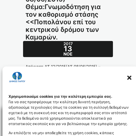
Θέμα:Γνωμοδότηση για
τον καθορισμό στάσης
<<Ποπολάνου επί του
κεντρικού δρόμου των
Καμαρών.
2017
13
ΝΟΈ
Απόφαση ΔΣ 12/2015(ΔΣ 08/06/2015) –
Θέμα:Γνωμοδότηση για τον καθορισμό
στάσης <<Ποπολάνου επί του κεντρικού
δρόμου των Καμαρών.
172_id4232
Χρησιμοποιούμε cookies για την καλύτερη εμπειρία σας.
Για να σας προσφέρουμε την καλύτερη δυνατή περιήγηση,
αξιοποιούμε τεχνολογίες όπως τα cookies για τη συλλογή δεδομένων
σχετικά με τη συσκευή σας και τη συμπεριφορά σας στον ιστότοπό
μας. Τα δεδομένα αυτά χρησιμοποιούνται αποκλειστικά για
στατιστικούς σκοπούς και για να βελτιώσουμε την εμπειρία χρήσης.
Facebo
Αν επιλέξετε να μην αποδεχθείτε τη χρήση cookies, κάποιες