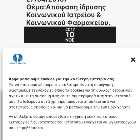
Θέμα:Απόφαση ίδρυσης
Κοινωνικού Ιατρείου &
Κοινωνικού Φαρμακείου.
2017
10
ΝΟΈ
Απόφαση ΔΣ 10/2015(ΔΣ 27/04/2015) –
Θέμα:Απόφαση ίδρυσης Κοινωνικού Ιατρείου
& Κοινωνικού Φαρμακείου.
127_id4186
Χρησιμοποιούμε cookies για την καλύτερη εμπειρία σας.
Για να σας προσφέρουμε την καλύτερη δυνατή περιήγηση,
αξιοποιούμε τεχνολογίες όπως τα cookies για τη συλλογή δεδομένων
σχετικά με τη συσκευή σας και τη συμπεριφορά σας στον ιστότοπό
μας. Τα δεδομένα αυτά χρησιμοποιούνται αποκλειστικά για
στατιστικούς σκοπούς και για να βελτιώσουμε την εμπειρία χρήσης.
Facebo
Αν επιλέξετε να μην αποδεχθείτε τη χρήση cookies, κάποιες
λειτουργίες ή δυνατότητες του ιστότοπου ενδέχεται να μη λειτουργούν
όπως προβλέπεται.