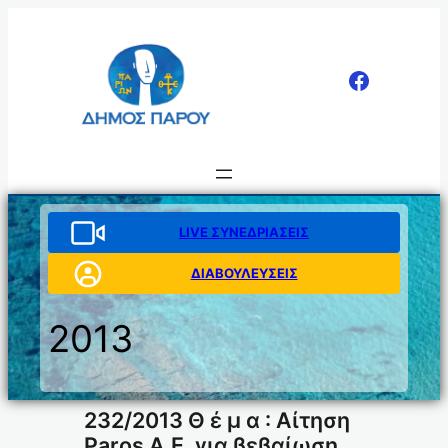
Μετάβαση
στο
περιεχόμενο
LIVE ΣΥΝΕΔΡΙΑΣΕΙΣ
ΔΙΑΒΟΥΛΕΥΣΕΙΣ
2013
232/2013 Θ έ μ α : Αίτηση
Paros Α.Ε. για βεβαίωση