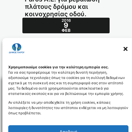
πλάτους δρόμου και
κοινοχρησίας οδού.
2016
9
ΦΕΒ
232/2013
Θ έ μ α : Αίτηση Paros Α.Ε. για βεβαίωση
πλάτους δρόμου και κοινοχρησίας οδού.
232_2013_id3816
Χρησιμοποιούμε cookies για την καλύτερη εμπειρία σας.
Για να σας προσφέρουμε την καλύτερη δυνατή περιήγηση,
αξιοποιούμε τεχνολογίες όπως τα cookies για τη συλλογή δεδομένων
σχετικά με τη συσκευή σας και τη συμπεριφορά σας στον ιστότοπό
μας. Τα δεδομένα αυτά χρησιμοποιούνται αποκλειστικά για
στατιστικούς σκοπούς και για να βελτιώσουμε την εμπειρία χρήσης.
Facebo
Αν επιλέξετε να μην αποδεχθείτε τη χρήση cookies, κάποιες
λειτουργίες ή δυνατότητες του ιστότοπου ενδέχεται να μη λειτουργούν
όπως προβλέπεται.
NEWSLETTER
Αποδοχή