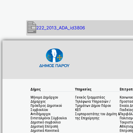
222_2013_ADA_id3806
Δήμος
Υπηρεσίες
Επιτροπ
Μήνυμα Δημάρχου
Γενικός Γραμματέας
Κοινωνικ
Δήμαρχος
Τηλέφωνα Υπηρεσιών /
Προστασ
Πρόεδρος Δημοτικού
Τμημάτων Δήμου Πάρου
Ενιαία Δ
Συμβουλίου
ΚΕΠ
Παιδεία
Αντιδήμαρχοι
Συμπαραστάτης του Δημότη &
Περιβάλ
Εντεταλμένοι Σύμβουλοι
της Επιχείρησης
Πολιτισμ
Δημοτικό συμβούλιο
Τουριστι
Δημοτική Επιτροπή
Αθλητισ
Δημοτικά Κοινοτικά
Επιτροπή