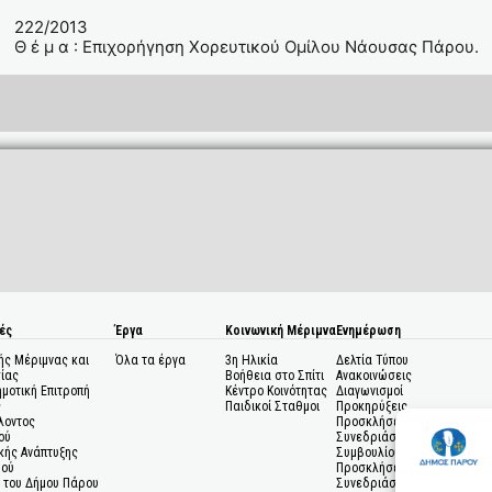
222/2013
Θ έ μ α : Επιχορήγηση Χορευτικού Ομίλου Νάουσας Πάρου.
ές
Έργα
Κοινωνική Μέριμνα
Ενημέρωση
ής Μέριμνας και
Όλα τα έργα
3η Ηλικία
Δελτία Τύπου
ίας
Βοήθεια στο Σπίτι
Ανακοινώσεις
ημοτική Επιτροπή
Κέντρο Κοινότητας
Διαγωνισμοί
ς
Παιδικοί Σταθμοι
Προκηρύξεις
λοντος
Προσκλήσεις σε
ού
Συνεδριάσεις Δημοτικού
κής Ανάπτυξης
Συμβουλίου
μού
Προσκλήσεις σε
 του Δήμου Πάρου
Συνεδριάσεις Δημοτικής