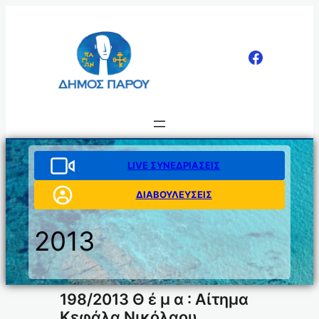
Μετάβαση
στο
περιεχόμενο
LIVE ΣΥΝΕΔΡΙΑΣΕΙΣ
ΔΙΑΒΟΥΛΕΥΣΕΙΣ
2013
198/2013 Θ έ μ α : Αίτημα
Κεφάλα Νικόλαου.