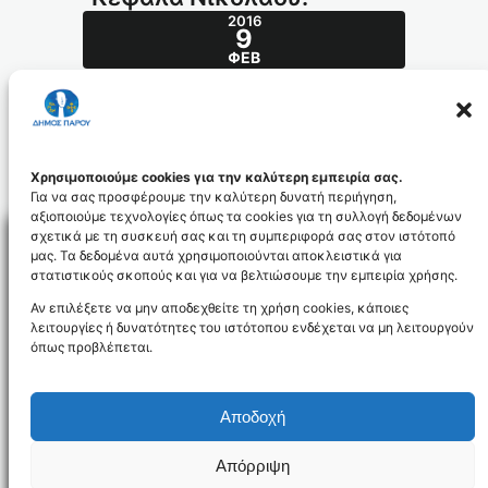
2016
9
ΦΕΒ
198/2013
Θ έ μ α : Αίτημα Κεφάλα Νικόλαου.
198_2013_ADA_id3781
Χρησιμοποιούμε cookies για την καλύτερη εμπειρία σας.
Για να σας προσφέρουμε την καλύτερη δυνατή περιήγηση,
αξιοποιούμε τεχνολογίες όπως τα cookies για τη συλλογή δεδομένων
σχετικά με τη συσκευή σας και τη συμπεριφορά σας στον ιστότοπό
μας. Τα δεδομένα αυτά χρησιμοποιούνται αποκλειστικά για
στατιστικούς σκοπούς και για να βελτιώσουμε την εμπειρία χρήσης.
Facebo
Αν επιλέξετε να μην αποδεχθείτε τη χρήση cookies, κάποιες
λειτουργίες ή δυνατότητες του ιστότοπου ενδέχεται να μη λειτουργούν
όπως προβλέπεται.
NEWSLETTER
Αποδοχή
Απόρριψη
Όροι χρήσης
Δήλωση Προσβασιμότητας