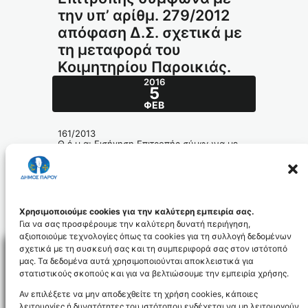
την υπ’ αρίθμ. 279/2012
απόφαση Δ.Σ. σχετικά με
τη μεταφορά του
Κοιμητηρίου Παροικιάς.
2016
5
ΦΕΒ
161/2013
Θ έ μ α: Εισήγηση Επιτροπής σύμφωνα με
την υπ’ αρίθμ. 279/2012 απόφαση Δ.Σ.
σχετικά με τη μεταφορά του Κοιμητηρίου
Παροικιάς.
161_2013_id3742
Χρησιμοποιούμε cookies για την καλύτερη εμπειρία σας.
Για να σας προσφέρουμε την καλύτερη δυνατή περιήγηση,
αξιοποιούμε τεχνολογίες όπως τα cookies για τη συλλογή δεδομένων
σχετικά με τη συσκευή σας και τη συμπεριφορά σας στον ιστότοπό
μας. Τα δεδομένα αυτά χρησιμοποιούνται αποκλειστικά για
στατιστικούς σκοπούς και για να βελτιώσουμε την εμπειρία χρήσης.
Facebo
Αν επιλέξετε να μην αποδεχθείτε τη χρήση cookies, κάποιες
λειτουργίες ή δυνατότητες του ιστότοπου ενδέχεται να μη λειτουργούν