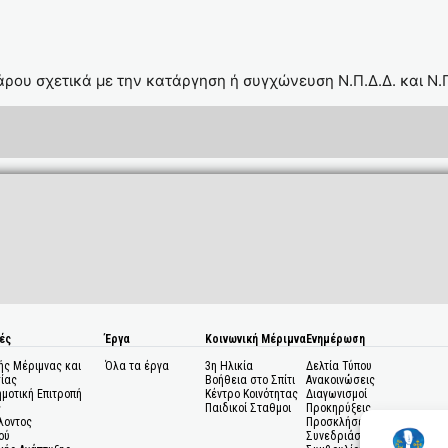
Πάρου σχετικά με την κατάργηση ή συγχώνευση Ν.Π.Δ.Δ. και Ν.
ές
Έργα
Κοινωνική Μέριμνα
Ενημέρωση
ής Μέριμνας και
Όλα τα έργα
3η Ηλικία
Δελτία Τύπου
ίας
Βοήθεια στο Σπίτι
Ανακοινώσεις
ημοτική Επιτροπή
Κέντρο Κοινότητας
Διαγωνισμοί
ς
Παιδικοί Σταθμοι
Προκηρύξεις
λοντος
Προσκλήσεις σε
ού
Συνεδριάσεις Δημοτικού