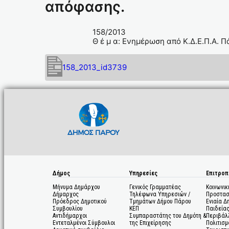
απόφασης.
158/2013
Θ έ μ α: Ενημέρωση από Κ.Δ.Ε.Π.Α. 
158_2013_id3739
Δήμος
Υπηρεσίες
Επιτροπ
Μήνυμα Δημάρχου
Γενικός Γραμματέας
Κοινωνικ
Δήμαρχος
Τηλέφωνα Υπηρεσιών /
Προστασ
Πρόεδρος Δημοτικού
Τμημάτων Δήμου Πάρου
Ενιαία Δ
Συμβουλίου
ΚΕΠ
Παιδεία
Αντιδήμαρχοι
Συμπαραστάτης του Δημότη &
Περιβάλ
Εντεταλμένοι Σύμβουλοι
της Επιχείρησης
Πολιτισμ