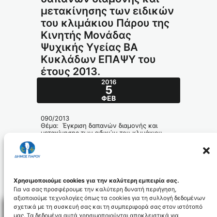
μετακίνησης των ειδικών
του κλιμάκιου Πάρου της
Κινητής Μονάδας
Ψυχικής Υγείας ΒΑ
Κυκλάδων ΕΠΑΨΥ του
έτους 2013.
2016
5
ΦΕΒ
090/2013
Θέμα: Έγκριση δαπανών διαμονής και
μετακίνησης των ειδικών του κλιμάκιου
Πάρου της Κινητής Μονάδας Ψυχικής
Υγείας ΒΑ Κυκλάδων ΕΠΑΨΥ του έτους
2013.
090_2013_ADA_id3704
Χρησιμοποιούμε cookies για την καλύτερη εμπειρία σας.
Για να σας προσφέρουμε την καλύτερη δυνατή περιήγηση,
αξιοποιούμε τεχνολογίες όπως τα cookies για τη συλλογή δεδομένων
σχετικά με τη συσκευή σας και τη συμπεριφορά σας στον ιστότοπό
μας. Τα δεδομένα αυτά χρησιμοποιούνται αποκλειστικά για