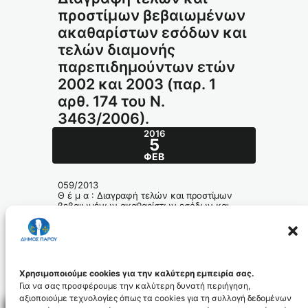
προστίμων βεβαιωμένων
ακαθαρίστων εσόδων και
τελών διαμονής
παρεπιδημούντων ετών
2002 και 2003 (παρ. 1
αρθ. 174 του Ν.
3463/2006).
2016
5
ΦΕΒ
059/2013
Θ έ μ α : Διαγραφή τελών και προστίμων
βεβαιωμένων ακαθαρίστων εσόδων και
τελών διαμονής παρεπιδημούντων ετών
2002 και 2003 (παρ. 1 αρθ. 174 του Ν.
3463/2006).
059_2013_id3674
Χρησιμοποιούμε cookies για την καλύτερη εμπειρία σας.
Για να σας προσφέρουμε την καλύτερη δυνατή περιήγηση,
αξιοποιούμε τεχνολογίες όπως τα cookies για τη συλλογή δεδομένων