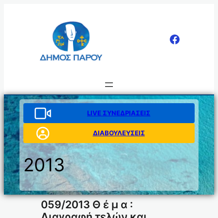
Μετάβαση
στο
περιεχόμενο
LIVE ΣΥΝΕΔΡΙΑΣΕΙΣ
ΔΙΑΒΟΥΛΕΥΣΕΙΣ
2013
059/2013 Θ έ μ α :
Διαγραφή τελών και