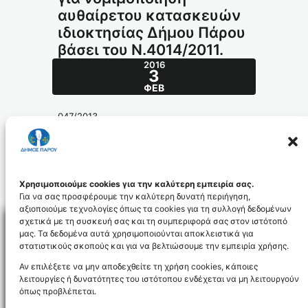
αυθαίρετου κατασκευών
ιδιοκτησίας Δήμου Πάρου
βάσει του Ν.4014/2011.
2016
3
ΦΕΒ
047/2013
Θέμα: Απόφαση για νομιμοποίηση
αυθαίρετου κατασκευών ιδιοκτησίας Δήμου
Πάρου βάσει του Ν.4014/2011.
047_2013_ADA_id3661
Χρησιμοποιούμε cookies για την καλύτερη εμπειρία σας.
Για να σας προσφέρουμε την καλύτερη δυνατή περιήγηση,
αξιοποιούμε τεχνολογίες όπως τα cookies για τη συλλογή δεδομένων
σχετικά με τη συσκευή σας και τη συμπεριφορά σας στον ιστότοπό
μας. Τα δεδομένα αυτά χρησιμοποιούνται αποκλειστικά για
στατιστικούς σκοπούς και για να βελτιώσουμε την εμπειρία χρήσης.
Facebo
Αν επιλέξετε να μην αποδεχθείτε τη χρήση cookies, κάποιες
λειτουργίες ή δυνατότητες του ιστότοπου ενδέχεται να μη λειτουργούν
όπως προβλέπεται.