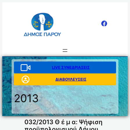
Μετάβαση
στο
περιεχόμενο
LIVE ΣΥΝΕΔΡΙΑΣΕΙΣ
ΔΙΑΒΟΥΛΕΥΣΕΙΣ
2013
032/2013 Θ έ μ α: Ψήφιση
προϋπολογισμού Δήμου