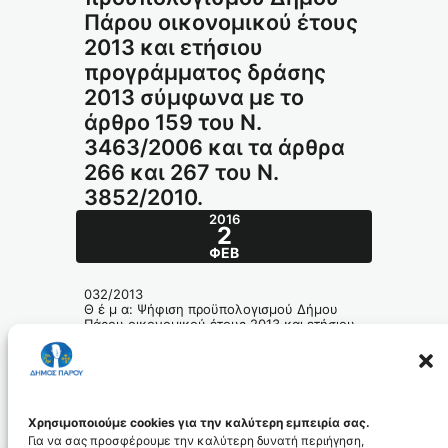
Πάρου οικονομικού έτους
2013 και ετήσιου
προγράμματος δράσης
2013 σύμφωνα με το
άρθρο 159 του Ν.
3463/2006 και τα άρθρα
266 και 267 του Ν.
3852/2010.
2016
2
ΦΕΒ
032/2013
Θ έ μ α: Ψήφιση προϋπολογισμού Δήμου
Πάρου οικονομικού έτους 2013 και ετήσιου
προγράμματος δράσης 2013 σύμφωνα με το
άρθρο 159 του Ν. 3463/2006 και τα άρθρα
266 και 267 του Ν. 3852/2010.
032_2013_id3636
Χρησιμοποιούμε cookies για την καλύτερη εμπειρία σας.
Για να σας προσφέρουμε την καλύτερη δυνατή περιήγηση,