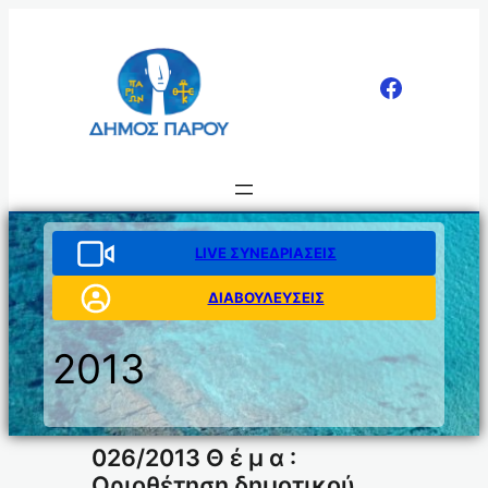
Μετάβαση
στο
περιεχόμενο
LIVE ΣΥΝΕΔΡΙΑΣΕΙΣ
ΔΙΑΒΟΥΛΕΥΣΕΙΣ
2013
026/2013 Θ έ μ α :
Οριοθέτηση δημοτικού