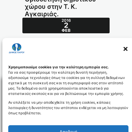
χώρου στην Τ. Κ.
Αγκαιριάς.
2016
2
ΦΕΒ
026/2013
Θ έ μ α : Οριοθέτηση δημοτικού χώρου στην
Τ. Κ. Αγκαιριάς.
026_2013_id3630
Χρησιμοποιούμε cookies για την καλύτερη εμπειρία σας.
Για να σας προσφέρουμε την καλύτερη δυνατή περιήγηση,
αξιοποιούμε τεχνολογίες όπως τα cookies για τη συλλογή δεδομένων
σχετικά με τη συσκευή σας και τη συμπεριφορά σας στον ιστότοπό
μας. Τα δεδομένα αυτά χρησιμοποιούνται αποκλειστικά για
στατιστικούς σκοπούς και για να βελτιώσουμε την εμπειρία χρήσης.
Facebo
Αν επιλέξετε να μην αποδεχθείτε τη χρήση cookies, κάποιες
λειτουργίες ή δυνατότητες του ιστότοπου ενδέχεται να μη λειτουργούν
όπως προβλέπεται.
NEWSLETTER
Αποδοχή