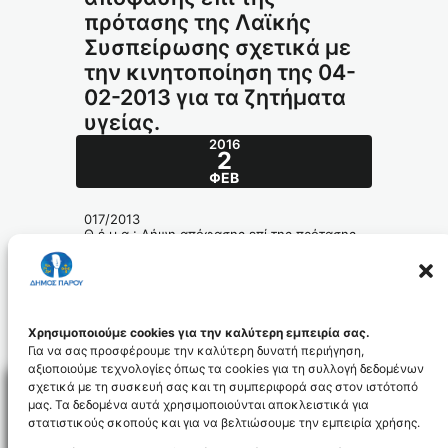
πρότασης της Λαϊκής
Συσπείρωσης σχετικά με
την κινητοποίηση της 04-
02-2013 για τα ζητήματα
υγείας.
2016
2
ΦΕΒ
017/2013
Θ έ μ α : Λήψη απόφασης επί της πρότασης
της Λαϊκής Συσπείρωσης σχετικά με την
κινητοποίηση της 04-02-2013 για τα
ζητήματα υγείας.
017_2013_id3622
Χρησιμοποιούμε cookies για την καλύτερη εμπειρία σας.
Για να σας προσφέρουμε την καλύτερη δυνατή περιήγηση,
αξιοποιούμε τεχνολογίες όπως τα cookies για τη συλλογή δεδομένων
σχετικά με τη συσκευή σας και τη συμπεριφορά σας στον ιστότοπό
μας. Τα δεδομένα αυτά χρησιμοποιούνται αποκλειστικά για
στατιστικούς σκοπούς και για να βελτιώσουμε την εμπειρία χρήσης.
Facebo