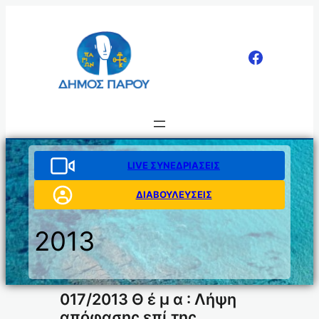
Μετάβαση
στο
περιεχόμενο
LIVE ΣΥΝΕΔΡΙΑΣΕΙΣ
ΔΙΑΒΟΥΛΕΥΣΕΙΣ
2013
017/2013 Θ έ μ α : Λήψη
απόφασης επί της