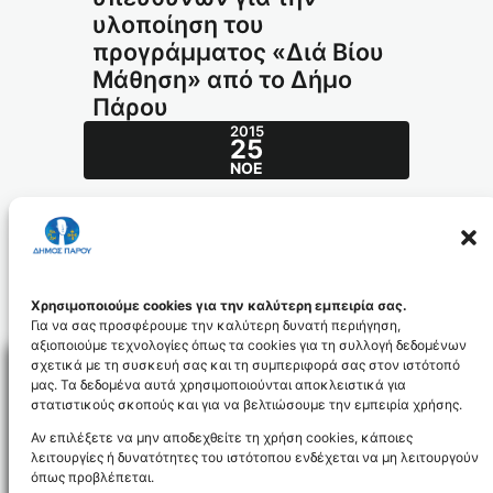
υλοποίηση του
προγράμματος «Διά Βίου
Μάθηση» από το Δήμο
Πάρου
2015
25
ΝΟΈ
004/2013 – Θέμα: Ορισμός υπευθύνων για
την υλοποίηση του προγράμματος «Διά Βίου
Μάθηση» από το Δήμο Πάρου
004_2013_id3504
Χρησιμοποιούμε cookies για την καλύτερη εμπειρία σας.
Για να σας προσφέρουμε την καλύτερη δυνατή περιήγηση,
αξιοποιούμε τεχνολογίες όπως τα cookies για τη συλλογή δεδομένων
σχετικά με τη συσκευή σας και τη συμπεριφορά σας στον ιστότοπό
μας. Τα δεδομένα αυτά χρησιμοποιούνται αποκλειστικά για
στατιστικούς σκοπούς και για να βελτιώσουμε την εμπειρία χρήσης.
Facebo
Αν επιλέξετε να μην αποδεχθείτε τη χρήση cookies, κάποιες
λειτουργίες ή δυνατότητες του ιστότοπου ενδέχεται να μη λειτουργούν
όπως προβλέπεται.