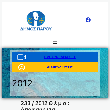
Μετάβαση
στο
περιεχόμενο
LIVE ΣΥΝΕΔΡΙΑΣΕΙΣ
ΔΙΑΒΟΥΛΕΥΣΕΙΣ
2012
233 / 2012 Θ έ μ α :
Απόφαση για