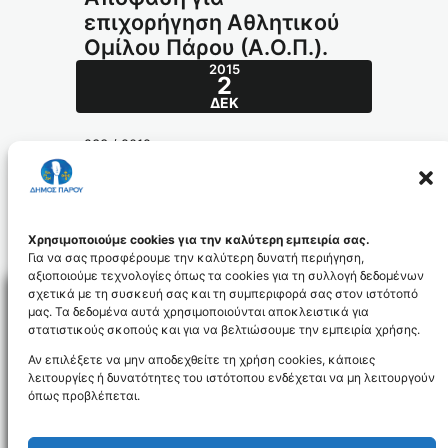
επιχορήγηση Αθλητικού
Ομίλου Πάρου (Α.Ο.Π.).
2015
2
ΔΕΚ
233 / 2012
Θ έ μ α : Απόφαση για επιχορήγηση
Αθλητικού Ομίλου Πάρου (Α.Ο.Π.).
233_2012_ADA_id3555
Χρησιμοποιούμε cookies για την καλύτερη εμπειρία σας.
Για να σας προσφέρουμε την καλύτερη δυνατή περιήγηση,
αξιοποιούμε τεχνολογίες όπως τα cookies για τη συλλογή δεδομένων
σχετικά με τη συσκευή σας και τη συμπεριφορά σας στον ιστότοπό
μας. Τα δεδομένα αυτά χρησιμοποιούνται αποκλειστικά για
στατιστικούς σκοπούς και για να βελτιώσουμε την εμπειρία χρήσης.
Facebo
Αν επιλέξετε να μην αποδεχθείτε τη χρήση cookies, κάποιες
λειτουργίες ή δυνατότητες του ιστότοπου ενδέχεται να μη λειτουργούν
όπως προβλέπεται.
NEWSLETTER