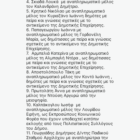
4. Σκιαδά Λουκά με αναπληρωματικό μέλος
τον Καλανδράνη Δημήτριο.
5. Κρητικό Νικόλαο με αναπληρωματικό
μέλος τον Κυριαζάνο Ιωάννη δημότες με
πείρα και γνώσεις σχετικές με το
αντικείμενο της Δημοτικής Επιχείρησης.
6. Παπαγεωργίου Ιωάννα με
αναπληρωματικό μέλος τη Γορδονέλη
Μαρία, ως δημότισσες με πείρα και γνώσεις
σχετικές με το αντικείμενο της Δημοτικής
Επιχείρησης.
7. Αρμπελιά Κατερίνα με αναπληρωματικό
μέλος τη Αλμπαγλή Ντόρα , ως δημότισσες
με πείρα και γνώσεις σχετικές με το
αντικείμενο της Δημοτικής Επιχείρησης.
8. Αποστολόπουλο Τάκη με
αναπληρωματικό μέλος τον Κοντό Ιωάννη ,
δημότες με πείρα και γνώσεις σχετικές με το
αντικείμενο της Δημοτικής Επιχείρησης.
9. Πρωτολάτη Άννα με αναπληρωματικό
μέλος την Ντούση Αργυρώ από την
μειοψηφία.
10. Καλπάκογλου Ιωσήφ με
αναπληρωματικό μέλος την Λουρίδου
Ειρήνη, ως Εκπροσώπους Κοινωνικού
Φορέα που έχουν υποδειχτεί κατόπιν
εκλογής από τους Πολιτιστικούς Συλλόγους
του Δήμου.
11. Γεωργιάδης Δημήτριος Δ/ντης Παιδικού
Σταθμού Αρχιλόχου με αναπληρώτρια την