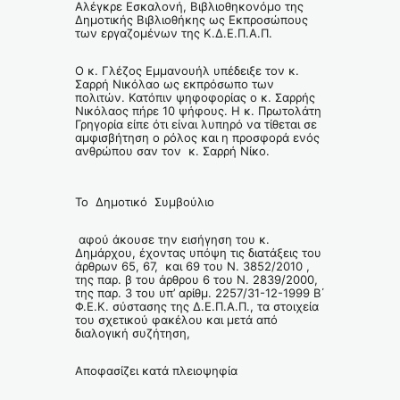
Αλέγκρε Εσκαλονή, Βιβλιοθηκονόμο της
Δημοτικής Βιβλιοθήκης ως Εκπροσώπους
των εργαζομένων της Κ.Δ.Ε.Π.Α.Π.
Ο κ. Γλέζος Εμμανουήλ υπέδειξε τον κ.
Σαρρή Νικόλαο ως εκπρόσωπο των
πολιτών. Κατόπιν ψηφοφορίας ο κ. Σαρρής
Νικόλαος πήρε 10 ψήφους. Η κ. Πρωτολάτη
Γρηγορία είπε ότι είναι λυπηρό να τίθεται σε
αμφισβήτηση ο ρόλος και η προσφορά ενός
ανθρώπου σαν τον κ. Σαρρή Νίκο.
Το Δημοτικό Συμβούλιο
αφού άκουσε την εισήγηση του κ.
Δημάρχου, έχοντας υπόψη τις διατάξεις του
άρθρων 65, 67, και 69 του Ν. 3852/2010 ,
της παρ. β του άρθρου 6 του Ν. 2839/2000,
της παρ. 3 του υπ’ αρίθμ. 2257/31-12-1999 Β΄
Φ.Ε.Κ. σύστασης της Δ.Ε.Π.Α.Π., τα στοιχεία
του σχετικού φακέλου και μετά από
διαλογική συζήτηση,
Αποφασίζει κατά πλειοψηφία