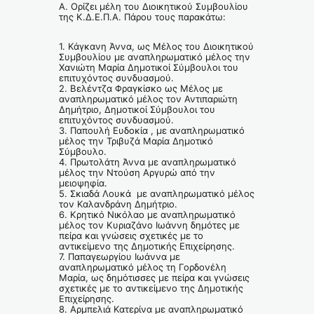
Α. Ορίζει μέλη του Διοικητικού Συμβουλίου
της Κ.Δ.Ε.Π.Α. Πάρου τους παρακάτω:
1. Κάγκανη Άννα, ως Μέλος του Διοικητικού
Συμβουλίου με αναπληρωματικό μέλος την
Χανιώτη Μαρία Δημοτικοί Σύμβουλοι του
επιτυχόντος συνδυασμού.
2. Βελέντζα Φραγκίσκο ως Μέλος με
αναπληρωματικό μέλος τον Αντιπαριώτη
Δημήτριο, Δημοτικοί Σύμβουλοι του
επιτυχόντος συνδυασμού.
3. Παπουλή Ευδοκία , με αναπληρωματικό
μέλος την Τριβυζά Μαρία Δημοτικό
Σύμβουλο.
4. Πρωτολάτη Άννα με αναπληρωματικό
μέλος την Ντούση Αργυρώ από την
μειοψηφία.
5. Σκιαδά Λουκά με αναπληρωματικό μέλος
τον Καλανδράνη Δημήτριο.
6. Κρητικό Νικόλαο με αναπληρωματικό
μέλος τον Κυριαζάνο Ιωάννη δημότες με
πείρα και γνώσεις σχετικές με το
αντικείμενο της Δημοτικής Επιχείρησης.
7. Παπαγεωργίου Ιωάννα με
αναπληρωματικό μέλος τη Γορδονέλη
Μαρία, ως δημότισσες με πείρα και γνώσεις
σχετικές με το αντικείμενο της Δημοτικής
Επιχείρησης.
8. Αρμπελιά Κατερίνα με αναπληρωματικό