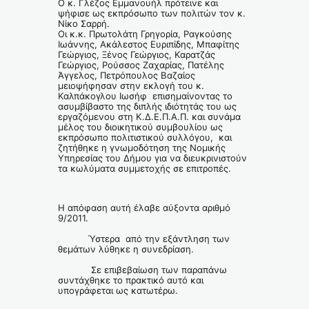
Ο κ. Γλέζος Εμμανουήλ πρότεινε και
ψήφισε ως εκπρόσωπο των πολιτών τον κ.
Νίκο Σαρρή.
Οι κ.κ. Πρωτολάτη Γρηγορία, Ραγκούσης
Ιωάννης, Ακάλεστος Ευριπίδης, Μπαφίτης
Γεώργιος, Ξένος Γεώργιος, Καρατζάς
Γεώργιος, Ρούσσος Ζαχαρίας, Πατέλης
Άγγελος, Πετρόπουλος Βαζαίος
μειοψήφησαν στην εκλογή του κ.
Καλπάκογλου Ιωσήφ επισημαίνοντας το
ασυμβίβαστο της διπλής ιδιότητάς του ως
εργαζόμενου στη Κ.Δ.Ε.Π.Α.Π. και συνάμα
μέλος του διοικητικού συμβουλίου ως
εκπρόσωπο πολιτιστικού συλλόγου, και
ζητήθηκε η γνωμοδότηση της Νομικής
Υπηρεσίας του Δήμου για να διευκρινιστούν
τα κωλύματα συμμετοχής σε επιτροπές.
Η απόφαση αυτή έλαβε αύξοντα αριθμό
9/2011.
Ύστερα από την εξάντληση των
θεμάτων λύθηκε η συνεδρίαση.
Σε επιβεβαίωση των παραπάνω
συντάχθηκε το πρακτικό αυτό και
υπογράφεται ως κατωτέρω.