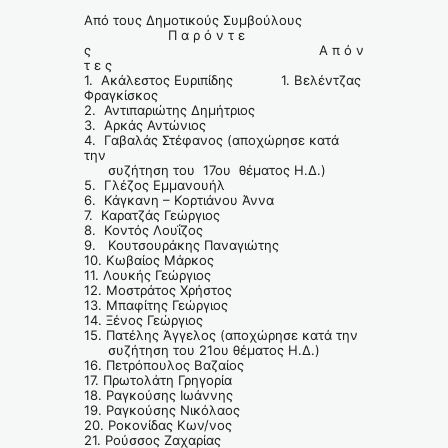
Από τους Δημοτικούς Συμβούλους
Π α ρ ό ν τ ε
ς Α π ό ν
τ ε ς
1. Ακάλεστος Ευριπίδης 1. Βελέντζας
Φραγκίσκος
2. Αντιπαριώτης Δημήτριος
3. Αρκάς Αντώνιος
4. Γαβαλάς Στέφανος (αποχώρησε κατά
την
συζήτηση του 17ου θέματος Η.Δ.)
5. Γλέζος Εμμανουήλ
6. Κάγκανη – Κορτιάνου Άννα
7. Καρατζάς Γεώργιος
8. Κοντός Λουΐζος
9. Κουτσουράκης Παναγιώτης
10. Κωβαίος Μάρκος
11. Λουκής Γεώργιος
12. Μοστράτος Χρήστος
13. Μπαφίτης Γεώργιος
14. Ξένος Γεώργιος
15. Πατέλης Άγγελος (αποχώρησε κατά την
συζήτηση του 21ου θέματος Η.Δ.)
16. Πετρόπουλος Βαζαίος
17. Πρωτολάτη Γρηγορία
18. Ραγκούσης Ιωάννης
19. Ραγκούσης Νικόλαος
20. Ροκονίδας Κων/νος
21. Ρούσσος Ζαχαρίας