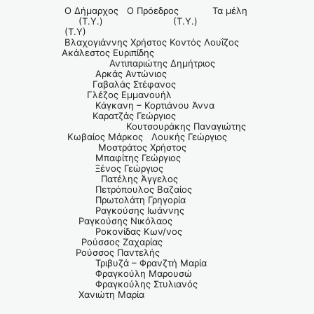
Ο Δήμαρχος Ο Πρόεδρος Τα μέλη
(Τ.Υ.) (Τ.Υ.)
(Τ.Υ)
Βλαχογιάννης Χρήστος Κοντός Λουΐζος
Ακάλεστος Ευριπίδης
Αντιπαριώτης Δημήτριος
Αρκάς Αντώνιος
Γαβαλάς Στέφανος
Γλέζος Εμμανουήλ
Κάγκανη – Κορτιάνου Άννα
Καρατζάς Γεώργιος
Κουτσουράκης Παναγιώτης
Κωβαίος Μάρκος Λουκής Γεώργιος
Μοστράτος Χρήστος
Μπαφίτης Γεώργιος
Ξένος Γεώργιος
Πατέλης Άγγελος
Πετρόπουλος Βαζαίος
Πρωτολάτη Γρηγορία
Ραγκούσης Ιωάννης
Ραγκούσης Νικόλαος
Ροκονίδας Κων/νος
Ρούσσος Ζαχαρίας
Ρούσσος Παντελής
Τριβυζά – Φρανζτή Μαρία
Φραγκούλη Μαρουσώ
Φραγκούλης Στυλιανός
Χανιώτη Μαρία