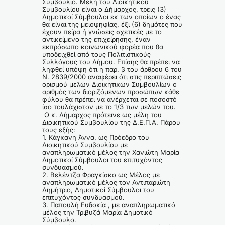
Συμβούλιο. Μέλη του Διοικητικού
Συμβουλίου είναι ο Δήμαρχος, τρεις (3)
Δημοτικοί Σύμβουλοι εκ των οποίων ο ένας
θα είναι της μειοψηφίας, έξι (6) δημότες που
έχουν πείρα ή γνώσεις σχετικές με το
αντικείμενο της επιχείρησης, έναν
εκπρόσωπο κοινωνικού φορέα που θα
υποδειχθεί από τους Πολιτιστικούς
Συλλόγους του Δήμου. Επίσης θα πρέπει να
ληφθεί υπόψη ότι η παρ. β του άρθρου 6 του
Ν. 2839/2000 αναφέρει ότι στις περιπτώσεις
ορισμού μελών Διοικητικών Συμβουλίων ο
αριθμός των διοριζόμενων προσώπων κάθε
φύλου θα πρέπει να ανέρχεται σε ποσοστό
ίσο τουλάχιστον με το 1/3 των μελών του.
Ο κ. Δήμαρχος πρότεινε ως μέλη του
Διοικητικού Συμβουλίου της Δ.Ε.Π.Α. Πάρου
τους εξής:
1. Κάγκανη Άννα, ως Πρόεδρο του
Διοικητικού Συμβουλίου με
αναπληρωματικό μέλος την Χανιώτη Μαρία
Δημοτικοί Σύμβουλοι του επιτυχόντος
συνδυασμού.
2. Βελέντζα Φραγκίσκο ως Μέλος με
αναπληρωματικό μέλος τον Αντιπαριώτη
Δημήτριο, Δημοτικοί Σύμβουλοι του
επιτυχόντος συνδυασμού.
3. Παπουλή Ευδοκία , με αναπληρωματικό
μέλος την Τριβυζά Μαρία Δημοτικό
Σύμβουλο.