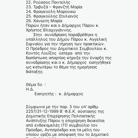
22. Ρούσσος Παντελής
23. Τριβυζά – Φρανζτή Μαρία
24. Φραγκούλη Μαρουσώ
25. Φραγκούλης Στυλιανός
26. Χανιώτη Μαρία
Παρών ήταν και ο Δήμαρχος Πάρου κ.
Χρήστος Βλαχογιάννης.
Στην συνεδρίαση παραβρέθηκε η
υπάλληλος του Δήμου Πάρου κ. Αγγελική
Σιφναίου για την τήρηση των πρακτικών.
Ο Πρόεδρος του Δημοτικού Συμβουλίου κ.
Κοντός Λουΐζος ύστερα από την
διαπίστωση απαρτίας κήρυξε την έναρξη της
συνεδρίασης και ο κ. Δήμαρχος εισηγήθηκε
ως κατωτέρω το θέμα της ημερήσιας
διάταξης.
Θέμα 5ο :
Η.Δ.
Εισηγητής : κ. Δήμαρχος
Σύμφωνα με την παρ. 3 του υπ’ αρίθμ.
2257/31-12-1999 Β΄ Φ.Ε.Κ. σύστασης της
Δημοτικής Επιχείρησης Πολιτιστικής
Ανάπτυξης Πάρου η επιχείρηση διοικείται
από ενδεκαμελές (11) συμβούλιο τον
Πρόεδρο, Αντιπρόεδρο και τα μέλη του
οποίου ορίζει με απόφασή του το Δημοτικό