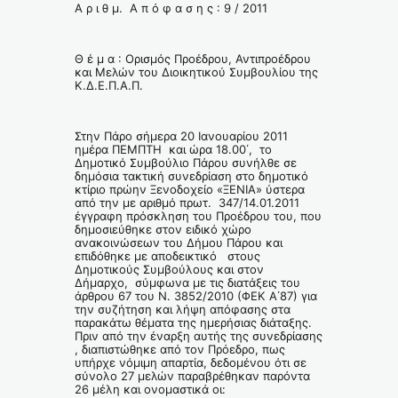
Α ρ ι θ μ. Α π ό φ α σ η ς : 9 / 2011
Θ έ μ α : Ορισμός Προέδρου, Αντιπροέδρου
και Μελών του Διοικητικού Συμβουλίου της
Κ.Δ.Ε.Π.Α.Π.
Στην Πάρο σήμερα 20 Ιανουαρίου 2011
ημέρα ΠΕΜΠΤΗ και ώρα 18.00΄, το
Δημοτικό Συμβούλιο Πάρου συνήλθε σε
δημόσια τακτική συνεδρίαση στο δημοτικό
κτίριο πρώην Ξενοδοχείο «ΞΕΝΙΑ» ύστερα
από την με αριθμό πρωτ. 347/14.01.2011
έγγραφη πρόσκληση του Προέδρου του, που
δημοσιεύθηκε στον ειδικό χώρο
ανακοινώσεων του Δήμου Πάρου και
επιδόθηκε με αποδεικτικό στους
Δημοτικούς Συμβούλους και στον
Δήμαρχο, σύμφωνα με τις διατάξεις του
άρθρου 67 του Ν. 3852/2010 (ΦΕΚ Α΄87) για
την συζήτηση και λήψη απόφασης στα
παρακάτω θέματα της ημερήσιας διάταξης.
Πριν από την έναρξη αυτής της συνεδρίασης
, διαπιστώθηκε από τον Πρόεδρο, πως
υπήρχε νόμιμη απαρτία, δεδομένου ότι σε
σύνολο 27 μελών παραβρέθηκαν παρόντα
26 μέλη και ονομαστικά οι: