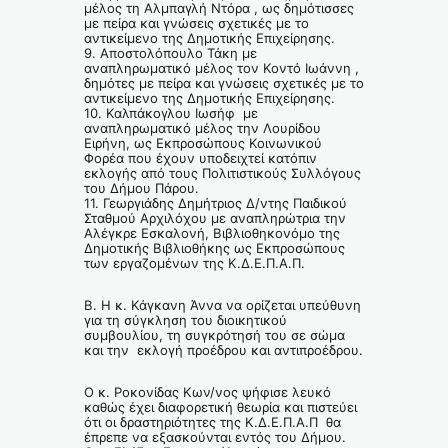
μέλος τη Αλμπαγλή Ντόρα , ως δημότισσες
με πείρα και γνώσεις σχετικές με το
αντικείμενο της Δημοτικής Επιχείρησης.
9. Αποστολόπουλο Τάκη με
αναπληρωματικό μέλος τον Κοντό Ιωάννη ,
δημότες με πείρα και γνώσεις σχετικές με το
αντικείμενο της Δημοτικής Επιχείρησης.
10. Καλπάκογλου Ιωσήφ με
αναπληρωματικό μέλος την Λουρίδου
Ειρήνη, ως Εκπροσώπους Κοινωνικού
Φορέα που έχουν υποδειχτεί κατόπιν
εκλογής από τους Πολιτιστικούς Συλλόγους
του Δήμου Πάρου.
11. Γεωργιάδης Δημήτριος Δ/ντης Παιδικού
Σταθμού Αρχιλόχου με αναπληρώτρια την
Αλέγκρε Εσκαλονή, Βιβλιοθηκονόμο της
Δημοτικής Βιβλιοθήκης ως Εκπροσώπους
των εργαζομένων της Κ.Δ.Ε.Π.Α.Π.
Β. Η κ. Κάγκανη Άννα να ορίζεται υπεύθυνη
για τη σύγκληση του διοικητικού
συμβουλίου, τη συγκρότησή του σε σώμα
και την εκλογή προέδρου και αντιπροέδρου.
Ο κ. Ροκονίδας Κων/νος ψήφισε λευκό
καθώς έχει διαφορετική θεωρία και πιστεύει
ότι οι δραστηριότητες της Κ.Δ.Ε.Π.Α.Π θα
έπρεπε να εξασκούνται εντός του Δήμου.