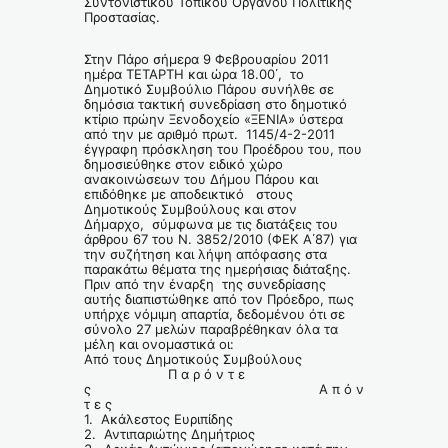
Συντονιστικού Τοπικού Οργάνου Πολιτικής
Προστασίας.
Στην Πάρο σήμερα 9 Φεβρουαρίου 2011
ημέρα ΤΕΤΑΡΤΗ και ώρα 18.00΄, το
Δημοτικό Συμβούλιο Πάρου συνήλθε σε
δημόσια τακτική συνεδρίαση στο δημοτικό
κτίριο πρώην Ξενοδοχείο «ΞΕΝΙΑ» ύστερα
από την με αριθμό πρωτ. 1145/4-2-2011
έγγραφη πρόσκληση του Προέδρου του, που
δημοσιεύθηκε στον ειδικό χώρο
ανακοινώσεων του Δήμου Πάρου και
επιδόθηκε με αποδεικτικό στους
Δημοτικούς Συμβούλους και στον
Δήμαρχο, σύμφωνα με τις διατάξεις του
άρθρου 67 του Ν. 3852/2010 (ΦΕΚ Α΄87) για
την συζήτηση και λήψη απόφασης στα
παρακάτω θέματα της ημερήσιας διάταξης.
Πριν από την έναρξη της συνεδρίασης
αυτής διαπιστώθηκε από τον Πρόεδρο, πως
υπήρχε νόμιμη απαρτία, δεδομένου ότι σε
σύνολο 27 μελών παραβρέθηκαν όλα τα
μέλη και ονομαστικά οι:
Από τους Δημοτικούς Συμβούλους
Π α ρ ό ν τ ε
ς Α π ό ν
τ ε ς
1. Ακάλεστος Ευριπίδης
2. Αντιπαριώτης Δημήτριος