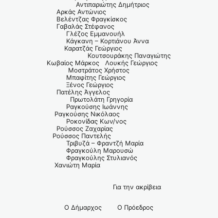
Αντιπαριώτης Δημήτριος
Αρκάς Αντώνιος
Βελέντζας Φραγκίσκος
Γαβαλάς Στέφανος
Γλέζος Εμμανουήλ
Κάγκανη – Κορτιάνου Άννα
Καρατζάς Γεώργιος
Κουτσουράκης Παναγιώτης
Κωβαίος Μάρκος Λουκής Γεώργιος
Μοστράτος Χρήστος
Μπαφίτης Γεώργιος
Ξένος Γεώργιος
Πατέλης Άγγελος
Πρωτολάτη Γρηγορία
Ραγκούσης Ιωάννης
Ραγκούσης Νικόλαος
Ροκονίδας Κων/νος
Ρούσσος Ζαχαρίας
Ρούσσος Παντελής
Τριβυζά – Φραντζή Μαρία
Φραγκούλη Μαρουσώ
Φραγκούλης Στυλιανός
Χανιώτη Μαρία
Για την ακρίβεια
Ο Δήμαρχος Ο Πρόεδρος