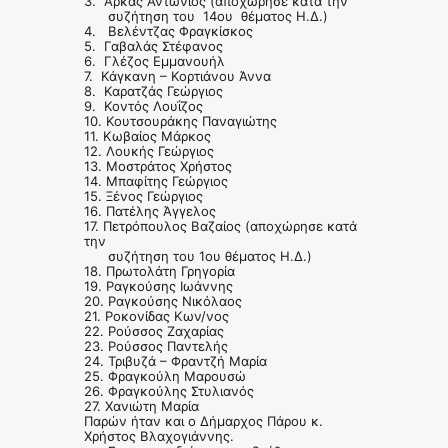
3. Αρκάς Αντώνιος (αποχώρησε κατά την
συζήτηση του 14ου θέματος Η.Δ.)
4. Βελέντζας Φραγκίσκος
5. Γαβαλάς Στέφανος
6. Γλέζος Εμμανουήλ
7. Κάγκανη – Κορτιάνου Άννα
8. Καρατζάς Γεώργιος
9. Κοντός Λουΐζος
10. Κουτσουράκης Παναγιώτης
11. Κωβαίος Μάρκος
12. Λουκής Γεώργιος
13. Μοστράτος Χρήστος
14. Μπαφίτης Γεώργιος
15. Ξένος Γεώργιος
16. Πατέλης Άγγελος
17. Πετρόπουλος Βαζαίος (αποχώρησε κατά
την
συζήτηση του 1ου θέματος Η.Δ.)
18. Πρωτολάτη Γρηγορία
19. Ραγκούσης Ιωάννης
20. Ραγκούσης Νικόλαος
21. Ροκονίδας Κων/νος
22. Ρούσσος Ζαχαρίας
23. Ρούσσος Παντελής
24. Τριβυζά – Φραντζή Μαρία
25. Φραγκούλη Μαρουσώ
26. Φραγκούλης Στυλιανός
27. Χανιώτη Μαρία
Παρών ήταν και ο Δήμαρχος Πάρου κ.
Χρήστος Βλαχογιάννης.