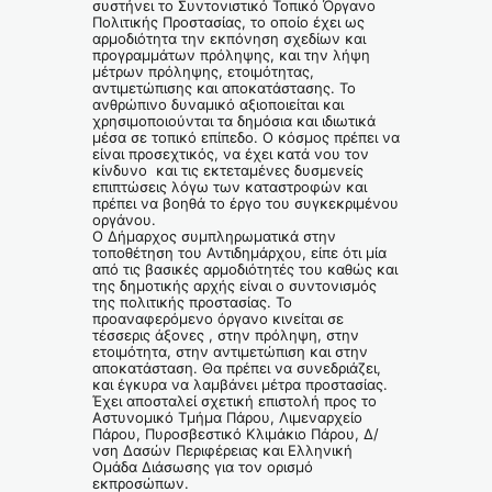
συστήνει το Συντονιστικό Τοπικό Όργανο
Πολιτικής Προστασίας, το οποίο έχει ως
αρμοδιότητα την εκπόνηση σχεδίων και
προγραμμάτων πρόληψης, και την λήψη
μέτρων πρόληψης, ετοιμότητας,
αντιμετώπισης και αποκατάστασης. Το
ανθρώπινο δυναμικό αξιοποιείται και
χρησιμοποιούνται τα δημόσια και ιδιωτικά
μέσα σε τοπικό επίπεδο. Ο κόσμος πρέπει να
είναι προσεχτικός, να έχει κατά νου τον
κίνδυνο και τις εκτεταμένες δυσμενείς
επιπτώσεις λόγω των καταστροφών και
πρέπει να βοηθά το έργο του συγκεκριμένου
οργάνου.
Ο Δήμαρχος συμπληρωματικά στην
τοποθέτηση του Αντιδημάρχου, είπε ότι μία
από τις βασικές αρμοδιότητές του καθώς και
της δημοτικής αρχής είναι ο συντονισμός
της πολιτικής προστασίας. Το
προαναφερόμενο όργανο κινείται σε
τέσσερις άξονες , στην πρόληψη, στην
ετοιμότητα, στην αντιμετώπιση και στην
αποκατάσταση. Θα πρέπει να συνεδριάζει,
και έγκυρα να λαμβάνει μέτρα προστασίας.
Έχει αποσταλεί σχετική επιστολή προς το
Αστυνομικό Τμήμα Πάρου, Λιμεναρχείο
Πάρου, Πυροσβεστικό Κλιμάκιο Πάρου, Δ/
νση Δασών Περιφέρειας και Ελληνική
Ομάδα Διάσωσης για τον ορισμό
εκπροσώπων.