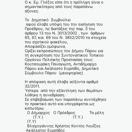
Ο κ. Εμ. Γλέζος είπε ότι η πρόληψη είναι ο
σημαντικότερος από τους παραπάνω
άξονες.
Το Δημοτικό Συμβούλιο
αφού έλαβε υπόψη του την εισήγηση του
Προέδρου, τις διατάξεις της παρ. 3 του
άρθρου 13 του Ν. 3013/2002 , των άρθρων
65, 67, και 69 του Ν. 3852/2010 τα στοιχεία
του σχετικού φακέλου,
Αποφασίζει ομόφωνα,
Ορίζει εκπροσώπους του Δήμου Πάρου για
τη συγκρότηση του Συντονιστικού Τοπικού
Οργάνου Πολιτικής Προστασίας τους:
Κουτσουράκη Παναγιώτη, Αντιδήμαρχο
Πάρου και Ακάλεστο Ευριπίδη, Δημοτικό
Σύμβουλο Πάρου (μειοψηφίας).
Η απόφαση αυτή έλαβε αύξοντα αριθμό
32/2011.
Ύστερα από την εξάντληση των θεμάτων
λύθηκε η συνεδρίαση.
Σε επιβεβαίωση των παραπάνω συντάχθηκε
το πρακτικό αυτό και υπογράφεται ως
κατωτέρω.
Ο Δήμαρχος Ο Πρόεδρος Τα μέλη
(Τ.Υ.) (Τ.Υ.)
(Τ.Υ)
Βλαχογιάννης Χρήστος Κοντός Λουΐζος
Ακάλεστος Ευριπίδης