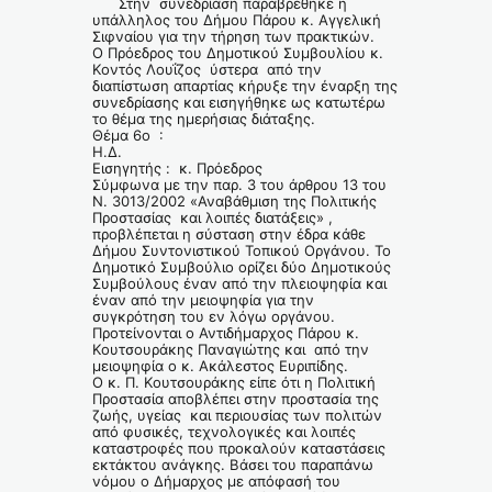
Στην συνεδρίαση παραβρέθηκε η
υπάλληλος του Δήμου Πάρου κ. Αγγελική
Σιφναίου για την τήρηση των πρακτικών.
Ο Πρόεδρος του Δημοτικού Συμβουλίου κ.
Κοντός Λουΐζος ύστερα από την
διαπίστωση απαρτίας κήρυξε την έναρξη της
συνεδρίασης και εισηγήθηκε ως κατωτέρω
το θέμα της ημερήσιας διάταξης.
Θέμα 6ο :
Η.Δ.
Εισηγητής : κ. Πρόεδρος
Σύμφωνα με την παρ. 3 του άρθρου 13 του
Ν. 3013/2002 «Αναβάθμιση της Πολιτικής
Προστασίας και λοιπές διατάξεις» ,
προβλέπεται η σύσταση στην έδρα κάθε
Δήμου Συντονιστικού Τοπικού Οργάνου. Το
Δημοτικό Συμβούλιο ορίζει δύο Δημοτικούς
Συμβούλους έναν από την πλειοψηφία και
έναν από την μειοψηφία για την
συγκρότηση του εν λόγω οργάνου.
Προτείνονται ο Αντιδήμαρχος Πάρου κ.
Κουτσουράκης Παναγιώτης και από την
μειοψηφία ο κ. Ακάλεστος Ευριπίδης.
Ο κ. Π. Κουτσουράκης είπε ότι η Πολιτική
Προστασία αποβλέπει στην προστασία της
ζωής, υγείας και περιουσίας των πολιτών
από φυσικές, τεχνολογικές και λοιπές
καταστροφές που προκαλούν καταστάσεις
εκτάκτου ανάγκης. Βάσει του παραπάνω
νόμου ο Δήμαρχος με απόφασή του