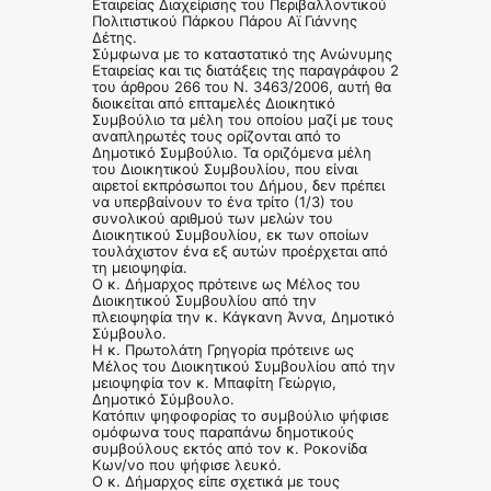
Εταιρείας Διαχείρισης του Περιβαλλοντικού
Πολιτιστικού Πάρκου Πάρου Αϊ Γιάννης
Δέτης.
Σύμφωνα με το καταστατικό της Ανώνυμης
Εταιρείας και τις διατάξεις της παραγράφου 2
του άρθρου 266 του Ν. 3463/2006, αυτή θα
διοικείται από επταμελές Διοικητικό
Συμβούλιο τα μέλη του οποίου μαζί με τους
αναπληρωτές τους ορίζονται από το
Δημοτικό Συμβούλιο. Τα οριζόμενα μέλη
του Διοικητικού Συμβουλίου, που είναι
αιρετοί εκπρόσωποι του Δήμου, δεν πρέπει
να υπερβαίνουν το ένα τρίτο (1/3) του
συνολικού αριθμού των μελών του
Διοικητικού Συμβουλίου, εκ των οποίων
τουλάχιστον ένα εξ αυτών προέρχεται από
τη μειοψηφία.
Ο κ. Δήμαρχος πρότεινε ως Μέλος του
Διοικητικού Συμβουλίου από την
πλειοψηφία την κ. Κάγκανη Άννα, Δημοτικό
Σύμβουλο.
Η κ. Πρωτολάτη Γρηγορία πρότεινε ως
Μέλος του Διοικητικού Συμβουλίου από την
μειοψηφία τον κ. Μπαφίτη Γεώργιο,
Δημοτικό Σύμβουλο.
Κατόπιν ψηφοφορίας το συμβούλιο ψήφισε
ομόφωνα τους παραπάνω δημοτικούς
συμβούλους εκτός από τον κ. Ροκονίδα
Κων/νο που ψήφισε λευκό.
Ο κ. Δήμαρχος είπε σχετικά με τους