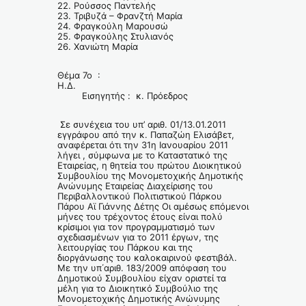
22. Ρούσσος Παντελής
23. Τριβυζά – Φρανζτή Μαρία
24. Φραγκούλη Μαρουσώ
25. Φραγκούλης Στυλιανός
26. Χανιώτη Μαρία
Θέμα 7ο :
Η.Δ.
Εισηγητής : κ. Πρόεδρος
Σε συνέχεια του υπ’ αριθ. 01/13.01.2011
εγγράφου από την κ. Παπαζώη Ελισάβετ,
αναφέρεται ότι την 31η Ιανουαρίου 2011
λήγει , σύμφωνα με το Καταστατικό της
Εταιρείας, η θητεία του πρώτου Διοικητικού
Συμβουλίου της Μονομετοχικής Δημοτικής
Ανώνυμης Εταιρείας Διαχείρισης του
Περιβαλλοντικού Πολιτιστικού Πάρκου
Πάρου Αϊ Γιάννης Δέτης Οι αμέσως επόμενοι
μήνες του τρέχοντος έτους είναι πολύ
κρίσιμοι για τον προγραμματισμό των
σχεδιασμένων για το 2011 έργων, της
λειτουργίας του Πάρκου και της
διοργάνωσης του καλοκαιρινού φεστιβάλ.
Με την υπ΄αριθ. 183/2009 απόφαση του
Δημοτικού Συμβουλίου είχαν οριστεί τα
μέλη για το Διοικητικό Συμβούλιο της
Μονομετοχικής Δημοτικής Ανώνυμης