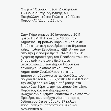
Θ έ μ α : Ορισμός νέου Διοικητικού
Συμβουλίου της Δημοτικής Α.Ε.
Περιβαλλοντικό και Πολιτιστικό Πάρκο
Πάρου «Αϊ Γιάννης Δέτης».
Στην Πάρο σήμερα 20 Ιανουαρίου 2011
ημέρα ΠΕΜΠΤΗ και ώρα 18.00΄, το
Δημοτικό Συμβούλιο Πάρου συνήλθε σε
δημόσια τακτική συνεδρίαση στο δημοτικό
κτίριο πρώην Ξενοδοχείο «ΞΕΝΙΑ» ύστερα
από την με αριθμό πρωτ. 347/14.01.2011
έγγραφη πρόσκληση του Προέδρου του, που
δημοσιεύθηκε στον ειδικό χώρο
ανακοινώσεων του Δήμου Πάρου και
επιδόθηκε με αποδεικτικό στους
Δημοτικούς Συμβούλους και στον
Δήμαρχο, σύμφωνα με τις διατάξεις του
άρθρου 67 του Ν. 3852/2010 (ΦΕΚ Α΄87) για
την συζήτηση και λήψη απόφασης στα
παρακάτω θέματα της ημερήσιας διάταξης.
Παρόντος και του Δημάρχου κ.
Βλαχογιάννη Χρήστο, διαπιστώθηκε από τον
Πρόεδρο, πως υπήρχε νόμιμη απαρτία,
δεδομένου ότι σε σύνολο 27 μελών
παραβρέθηκαν παρόντα 26 μέλη και
ονομαστικά οι: