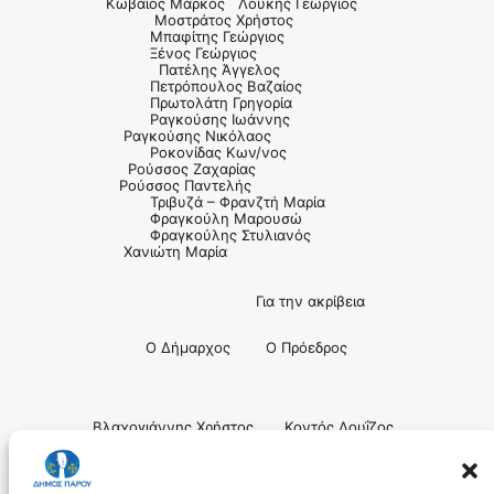
Κωβαίος Μάρκος Λουκής Γεώργιος
Μοστράτος Χρήστος
Μπαφίτης Γεώργιος
Ξένος Γεώργιος
Πατέλης Άγγελος
Πετρόπουλος Βαζαίος
Πρωτολάτη Γρηγορία
Ραγκούσης Ιωάννης
Ραγκούσης Νικόλαος
Ροκονίδας Κων/νος
Ρούσσος Ζαχαρίας
Ρούσσος Παντελής
Τριβυζά – Φρανζτή Μαρία
Φραγκούλη Μαρουσώ
Φραγκούλης Στυλιανός
Χανιώτη Μαρία
Για την ακρίβεια
Ο Δήμαρχος Ο Πρόεδρος
Βλαχογιάννης Χρήστος Κοντός Λουΐζος
– Παντελεήμων