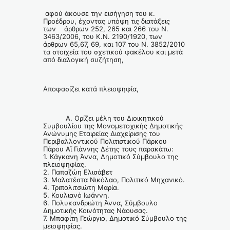
αφού άκουσε την εισήγηση του κ.
Προέδρου, έχοντας υπόψη τις διατάξεις
των άρθρων 252, 265 και 266 του Ν.
3463/2006, του Κ.Ν. 2190/1920, των
άρθρων 65,67, 69, και 107 του Ν. 3852/2010
τα στοιχεία του σχετικού φακέλου και μετά
από διαλογική συζήτηση,
Αποφασίζει κατά πλειοψηφία,
Α. Ορίζει μέλη του Διοικητικού
Συμβουλίου της Μονομετοχικής Δημοτικής
Ανώνυμης Εταιρείας Διαχείρισης του
Περιβαλλοντικού Πολιτιστικού Πάρκου
Πάρου Αϊ Γιάννης Δέτης τους παρακάτω:
1. Κάγκανη Άννα, Δημοτικό Σύμβουλο της
πλειοψηφίας.
2. Παπαζώη Ελισάβετ
3. Μαλατέστα Νικόλαο, Πολιτικό Μηχανικό.
4. Τριπολιτσιώτη Μαρία.
5. Κουλιανό Ιωάννη.
6. Πολυκανδριώτη Άννα, Σύμβουλο
Δημοτικής Κοινότητας Νάουσας.
7. Μπαφίτη Γεώργιο, Δημοτικό Σύμβουλο της
μειοψηφίας.