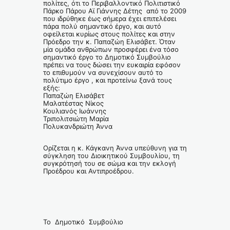
πολίτες, ότι το Περιβαλλοντικό Πολιτιστικό
Πάρκο Πάρου Αϊ Γιάννης Δέτης από το 2009
που ιδρύθηκε έως σήμερα έχει επιτελέσει
πάρα πολύ σημαντικό έργο, και αυτό
οφείλεται κυρίως στους πολίτες και στην
Πρόεδρο την κ. Παπαζώη Ελισάβετ. Όταν
μία ομάδα ανθρώπων προσφέρει ένα τόσο
σημαντικό έργο το Δημοτικό Συμβούλιο
πρέπει να τους δώσει την ευκαιρία εφόσον
το επιθυμούν να συνεχίσουν αυτό το
πολύτιμο έργο , και προτείνω ξανά τους
εξής:
Παπαζώη Ελισάβετ
Μαλατέστας Νίκος
Κουλιανός Ιωάννης
Τριπολιτσιώτη Μαρία
Πολυκανδριώτη Άννα
Ορίζεται η κ. Κάγκανη Άννα υπεύθυνη για τη
σύγκληση του Διοικητικού Συμβουλίου, τη
συγκρότησή του σε σώμα και την εκλογή
Προέδρου και Αντιπροέδρου.
Το Δημοτικό Συμβούλιο