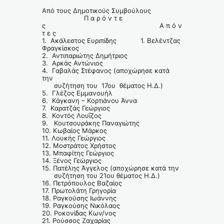
Από τους Δημοτικούς Συμβούλους
Π α ρ ό ν τ ε
ς Α π ό ν
τ ε ς
1. Ακάλεστος Ευριπίδης 1. Βελέντζας
Φραγκίσκος
2. Αντιπαριώτης Δημήτριος
3. Αρκάς Αντώνιος
4. Γαβαλάς Στέφανος (αποχώρησε κατά
την
συζήτηση του 17ου θέματος Η.Δ.)
5. Γλέζος Εμμανουήλ
6. Κάγκανη – Κορτιάνου Άννα
7. Καρατζάς Γεώργιος
8. Κοντός Λουΐζος
9. Κουτσουράκης Παναγιώτης
10. Κωβαίος Μάρκος
11. Λουκής Γεώργιος
12. Μοστράτος Χρήστος
13. Μπαφίτης Γεώργιος
14. Ξένος Γεώργιος
15. Πατέλης Άγγελος (αποχώρησε κατά την
συζήτηση του 21ου θέματος Η.Δ.)
16. Πετρόπουλος Βαζαίος
17. Πρωτολάτη Γρηγορία
18. Ραγκούσης Ιωάννης
19. Ραγκούσης Νικόλαος
20. Ροκονίδας Κων/νος
21. Ρούσσος Ζαχαρίας