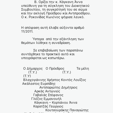
Β. Ορίζει την κ. Κάγκανη Άννα
υπεύθυνη για τη σύγκληση του Διοικητικού
Συμβουλίου, τη συγκρότησή του σε σώμα
και την εκλογή Προέδρου και Αντιπροέδρου.
Ο κ. Ροκονίδας Κων/νος ψήφισε λευκό.
Η απόφαση αυτή έλαβε αύξοντα αριθμό
11/2011.
Ύστερα από την εξάντληση των
θεμάτων λύθηκε η συνεδρίαση.
Σε επιβεβαίωση των παραπάνω
συντάχθηκε το πρακτικό αυτό και
υπογράφεται ως κατωτέρω.
Ο Δήμαρχος Ο Πρόεδρος Τα μέλη
(Τ.Υ.) (Τ.Υ.)
(Τ.Υ)
Βλαχογιάννης Χρήστος Κοντός Λουΐζος
Ακάλεστος Ευριπίδης
Αντιπαριώτης Δημήτριος
Αρκάς Αντώνιος
Γαβαλάς Στέφανος
Γλέζος Εμμανουήλ
Κάγκανη – Κορτιάνου Άννα
Καρατζάς Γεώργιος
Κουτσουράκης Παναγιώτης