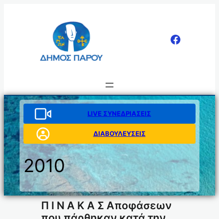
Μετάβαση
στο
περιεχόμενο
LIVE ΣΥΝΕΔΡΙΑΣΕΙΣ
ΔΙΑΒΟΥΛΕΥΣΕΙΣ
2010
Π Ι Ν Α Κ Α Σ Αποφάσεων
που πάρθηκαν κατά την