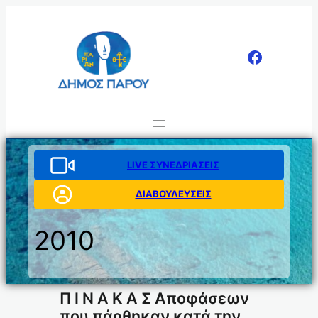
Μετάβαση
στο
περιεχόμενο
LIVE ΣΥΝΕΔΡΙΑΣΕΙΣ
ΔΙΑΒΟΥΛΕΥΣΕΙΣ
2010
Π Ι Ν Α Κ Α Σ Αποφάσεων
που πάρθηκαν κατά την