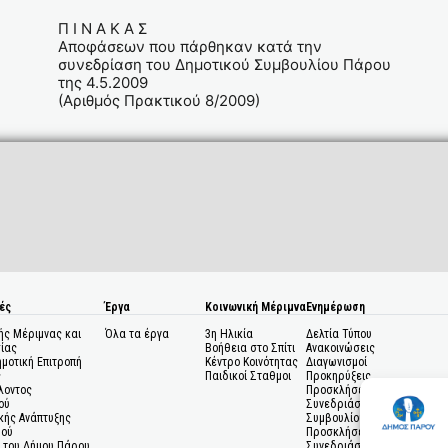
Π Ι Ν Α Κ Α Σ
Αποφάσεων που πάρθηκαν κατά την
συνεδρίαση του Δημοτικού Συμβουλίου Πάρου
της 4.5.2009
(Αριθμός Πρακτικού 8/2009)
ές
Έργα
Κοινωνική Μέριμνα
Ενημέρωση
ής Μέριμνας και
Όλα τα έργα
3η Ηλικία
Δελτία Τύπου
ίας
Βοήθεια στο Σπίτι
Ανακοινώσεις
ημοτική Επιτροπή
Κέντρο Κοινότητας
Διαγωνισμοί
ς
Παιδικοί Σταθμοι
Προκηρύξεις
λοντος
Προσκλήσεις σε
ού
Συνεδριάσεις Δημοτικού
κής Ανάπτυξης
Συμβουλίου
μού
Προσκλήσεις σε
 του Δήμου Πάρου
Συνεδριάσεις Δημοτικής