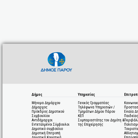
Δήμος
Υπηρεσίες
Επιτροπ
Μήνυμα Δημάρχου
Γενικός Γραμματέας
Κοινωνικ
Δήμαρχος
Τηλέφωνα Υπηρεσιών /
Προστασ
Πρόεδρος Δημοτικού
Τμημάτων Δήμου Πάρου
Ενιαία Δ
Συμβουλίου
ΚΕΠ
Παιδεία
Αντιδήμαρχοι
Συμπαραστάτης του Δημότη &
Περιβάλ
Εντεταλμένοι Σύμβουλοι
της Επιχείρησης
Πολιτισμ
Δημοτικό συμβούλιο
Τουριστι
Δημοτική Επιτροπή
Αθλητισ
Δημοτικά Κοινοτικά
Επιτροπή