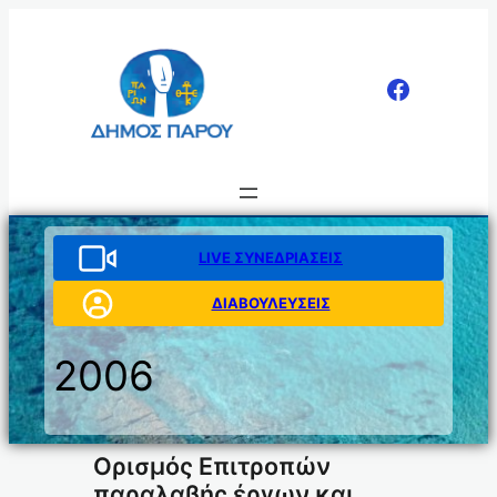
Μετάβαση
στο
περιεχόμενο
LIVE ΣΥΝΕΔΡΙΑΣΕΙΣ
ΔΙΑΒΟΥΛΕΥΣΕΙΣ
2006
Oρισμός Επιτροπών
παραλαβής έργων και