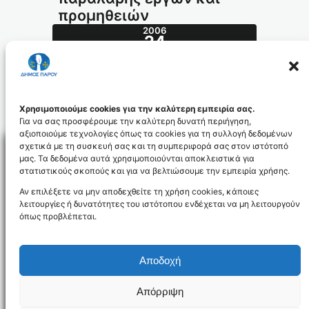
προμηθειών
2006
24
ΙΑΝ
007_id1038
Χρησιμοποιούμε cookies για την καλύτερη εμπειρία σας.
Για να σας προσφέρουμε την καλύτερη δυνατή περιήγηση,
αξιοποιούμε τεχνολογίες όπως τα cookies για τη συλλογή δεδομένων
σχετικά με τη συσκευή σας και τη συμπεριφορά σας στον ιστότοπό
μας. Τα δεδομένα αυτά χρησιμοποιούνται αποκλειστικά για
στατιστικούς σκοπούς και για να βελτιώσουμε την εμπειρία χρήσης.
Facebo
Αν επιλέξετε να μην αποδεχθείτε τη χρήση cookies, κάποιες
λειτουργίες ή δυνατότητες του ιστότοπου ενδέχεται να μη λειτουργούν
όπως προβλέπεται.
NEWSLETTER
Αποδοχή
Απόρριψη
Όροι χρήσης
Δήλωση Προσβασιμότητας