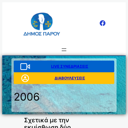
Μετάβαση
στο
περιεχόμενο
LIVE ΣΥΝΕΔΡΙΑΣΕΙΣ
ΔΙΑΒΟΥΛΕΥΣΕΙΣ
2006
Σχετικά με την
εκμίσθωση δύο