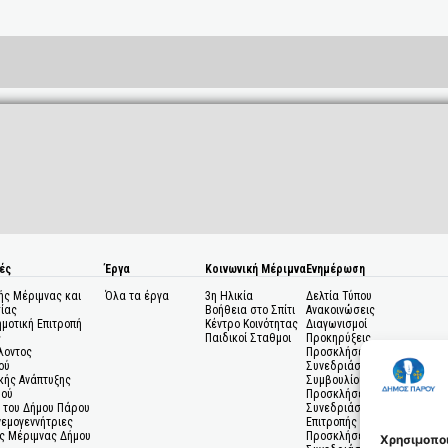
ές
Έργα
Κοινωνική Μέριμνα
Ενημέρωση
ής Μέριμνας και
Όλα τα έργα
3η Ηλικία
Δελτία Τύπου
ίας
Βοήθεια στο Σπίτι
Ανακοινώσεις
ημοτική Επιτροπή
Κέντρο Κοινότητας
Διαγωνισμοί
ς
Παιδικοί Σταθμοι
Προκηρύξεις
λοντος
Προσκλήσεις σε
ού
Συνεδριάσεις Δημοτικού
κής Ανάπτυξης
Συμβουλίου
μού
Προσκλήσεις σε
 του Δήμου Πάρου
Συνεδριάσεις Δημοτικής
Ανεμογεννήτριες
Επιτροπής
ς Μέριμνας Δήμου
Προσκλήσεις σε
Χρησιμοποι