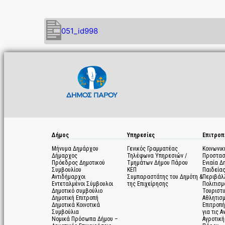
051_id998
Δήμος
Υπηρεσίες
Επιτροπ
Μήνυμα Δημάρχου
Γενικός Γραμματέας
Κοινωνικ
Δήμαρχος
Τηλέφωνα Υπηρεσιών /
Προστασ
Πρόεδρος Δημοτικού
Τμημάτων Δήμου Πάρου
Ενιαία Δ
Συμβουλίου
ΚΕΠ
Παιδεία
Αντιδήμαρχοι
Συμπαραστάτης του Δημότη &
Περιβάλ
Εντεταλμένοι Σύμβουλοι
της Επιχείρησης
Πολιτισμ
Δημοτικό συμβούλιο
Τουριστι
Δημοτική Επιτροπή
Αθλητισ
Δημοτικά Κοινοτικά
Επιτροπή
Συμβούλια
για τις 
Νομικά Πρόσωπα Δήμου –
Αγροτική