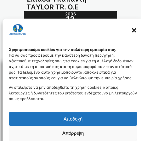
ΤAΥLOR ΤR. O.Ε
2006
13
ΦΕΒ
027_id1018
Χρησιμοποιούμε cookies για την καλύτερη εμπειρία σας.
Για να σας προσφέρουμε την καλύτερη δυνατή περιήγηση,
αξιοποιούμε τεχνολογίες όπως τα cookies για τη συλλογή δεδομένων
σχετικά με τη συσκευή σας και τη συμπεριφορά σας στον ιστότοπό
μας. Τα δεδομένα αυτά χρησιμοποιούνται αποκλειστικά για
στατιστικούς σκοπούς και για να βελτιώσουμε την εμπειρία χρήσης.
Facebo
Αν επιλέξετε να μην αποδεχθείτε τη χρήση cookies, κάποιες
λειτουργίες ή δυνατότητες του ιστότοπου ενδέχεται να μη λειτουργούν
όπως προβλέπεται.
NEWSLETTER
Αποδοχή
Απόρριψη
Όροι χρήσης
Δήλωση Προσβασιμότητας