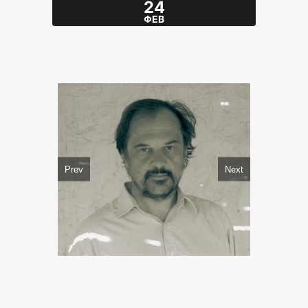
24
ΦΕΒ
Prev
Next