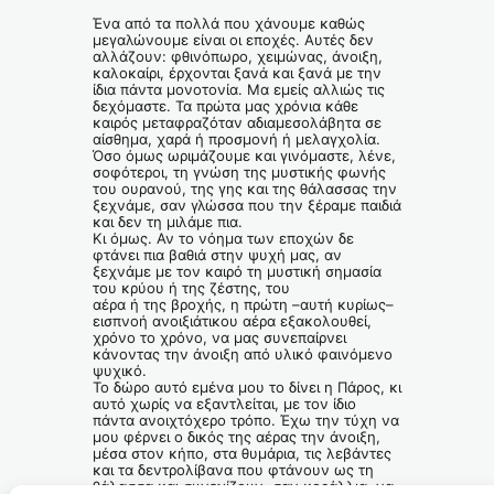
Ένα από τα πολλά που χάνουμε καθώς
μεγαλώνουμε είναι οι εποχές. Αυτές δεν
αλλάζουν: φθινόπωρο, χειμώνας, άνοιξη,
καλοκαίρι, έρχονται ξανά και ξανά με την
ίδια πάντα μονοτονία. Μα εμείς αλλιώς τις
δεχόμαστε. Τα πρώτα μας χρόνια κάθε
καιρός μεταφραζόταν αδιαμεσολάβητα σε
αίσθημα, χαρά ή προσμονή ή μελαγχολία.
Όσο όμως ωριμάζουμε και γινόμαστε, λένε,
σοφότεροι, τη γνώση της μυστικής φωνής
του ουρανού, της γης και της θάλασσας την
ξεχνάμε, σαν γλώσσα που την ξέραμε παιδιά
και δεν τη μιλάμε πια.
Κι όμως. Αν το νόημα των εποχών δε
φτάνει πια βαθιά στην ψυχή μας, αν
ξεχνάμε με τον καιρό τη μυστική σημασία
του κρύου ή της ζέστης, του
αέρα ή της βροχής, η πρώτη –αυτή κυρίως–
εισπνοή ανοιξιάτικου αέρα εξακολουθεί,
χρόνο το χρόνο, να μας συνεπαίρνει
κάνοντας την άνοιξη από υλικό φαινόμενο
ψυχικό.
Το δώρο αυτό εμένα μου το δίνει η Πάρος, κι
αυτό χωρίς να εξαντλείται, με τον ίδιο
πάντα ανοιχτόχερο τρόπο. Έχω την τύχη να
μου φέρνει ο δικός της αέρας την άνοιξη,
μέσα στον κήπο, στα θυμάρια, τις λεβάντες
και τα δεντρολίβανα που φτάνουν ως τη
θάλασσα και συνεχίζουν, σαν κοράλλια, να