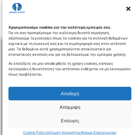
μοσχοβολούν στα ανοιχτά, πάνω κι από το
δικό της περιβόλι.
Και μόνο αυτό να δίνει, είναι ευεργέτρια
μεγάλη.
ΑΠΟΣΤΟΛΟΣ ΔΟΞΙΑΔΗΣ
Χρησιμοποιούμε cookies για την καλύτερη εμπειρία σας.
Για να σας προσφέρουμε την καλύτερη δυνατή περιήγηση,
αξιοποιούμε τεχνολογίες όπως τα cookies για τη συλλογή δεδομένων
σχετικά με τη συσκευή σας και τη συμπεριφορά σας στον ιστότοπό
μας. Τα δεδομένα αυτά χρησιμοποιούνται αποκλειστικά για
στατιστικούς σκοπούς και για να βελτιώσουμε την εμπειρία χρήσης.
Facebo
Αν επιλέξετε να μην αποδεχθείτε τη χρήση cookies, κάποιες
λειτουργίες ή δυνατότητες του ιστότοπου ενδέχεται να μη λειτουργούν
όπως προβλέπεται.
NEWSLETTER
Αποδοχή
Απόρριψη
Όροι χρήσης
Δήλωση Προσβασιμότητας
Δήμος Πάρου
Επιλογές
Designed and developed by
Gloman
©
2026
Cookie Policy
Δήλωση Απορρήτου
Φόρμα Επικοινωνίας