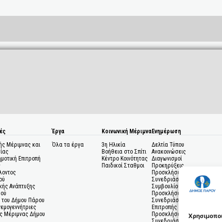
ές
Έργα
Κοινωνική Μέριμνα
Ενημέρωση
ής Μέριμνας και
Όλα τα έργα
3η Ηλικία
Δελτία Τύπου
ίας
Βοήθεια στο Σπίτι
Ανακοινώσεις
ημοτική Επιτροπή
Κέντρο Κοινότητας
Διαγωνισμοί
ς
Παιδικοί Σταθμοι
Προκηρύξεις
λοντος
Προσκλήσεις σε
ού
Συνεδριάσεις Δημοτικού
κής Ανάπτυξης
Συμβουλίου
μού
Προσκλήσεις σε
 του Δήμου Πάρου
Συνεδριάσεις Δημοτικής
Ανεμογεννήτριες
Επιτροπής
ς Μέριμνας Δήμου
Προσκλήσεις σε
Χρησιμοποι
Συνεδριάσεις Δημοτικών