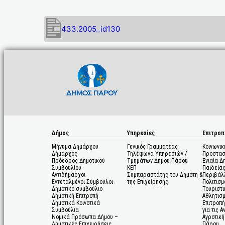
433.2005_id130
Δήμος
Υπηρεσίες
Επιτροπ
Μήνυμα Δημάρχου
Γενικός Γραμματέας
Κοινωνικ
Δήμαρχος
Τηλέφωνα Υπηρεσιών /
Προστασ
Πρόεδρος Δημοτικού
Τμημάτων Δήμου Πάρου
Ενιαία Δ
Συμβουλίου
ΚΕΠ
Παιδεία
Αντιδήμαρχοι
Συμπαραστάτης του Δημότη &
Περιβάλ
Εντεταλμένοι Σύμβουλοι
της Επιχείρησης
Πολιτισμ
Δημοτικό συμβούλιο
Τουριστι
Δημοτική Επιτροπή
Αθλητισ
Δημοτικά Κοινοτικά
Επιτροπή
Συμβούλια
για τις 
Νομικά Πρόσωπα Δήμου –
Αγροτική
Δημοτικές Επιχειρήσεις
Πάρου