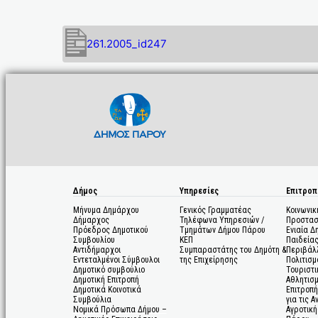
261.2005_id247
Δήμος
Υπηρεσίες
Επιτροπ
Μήνυμα Δημάρχου
Γενικός Γραμματέας
Κοινωνικ
Δήμαρχος
Τηλέφωνα Υπηρεσιών /
Προστασ
Πρόεδρος Δημοτικού
Τμημάτων Δήμου Πάρου
Ενιαία Δ
Συμβουλίου
ΚΕΠ
Παιδεία
Αντιδήμαρχοι
Συμπαραστάτης του Δημότη &
Περιβάλ
Εντεταλμένοι Σύμβουλοι
της Επιχείρησης
Πολιτισμ
Δημοτικό συμβούλιο
Τουριστι
Δημοτική Επιτροπή
Αθλητισ
Δημοτικά Κοινοτικά
Επιτροπή
Συμβούλια
για τις 
Νομικά Πρόσωπα Δήμου –
Αγροτική