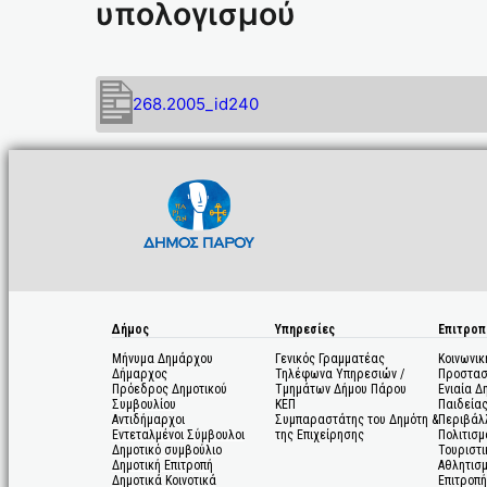
υπολογισμού
268.2005_id240
Δήμος
Υπηρεσίες
Επιτροπ
Μήνυμα Δημάρχου
Γενικός Γραμματέας
Κοινωνικ
Δήμαρχος
Τηλέφωνα Υπηρεσιών /
Προστασ
Πρόεδρος Δημοτικού
Τμημάτων Δήμου Πάρου
Ενιαία Δ
Συμβουλίου
ΚΕΠ
Παιδεία
Αντιδήμαρχοι
Συμπαραστάτης του Δημότη &
Περιβάλ
Εντεταλμένοι Σύμβουλοι
της Επιχείρησης
Πολιτισμ
Δημοτικό συμβούλιο
Τουριστι
Δημοτική Επιτροπή
Αθλητισ
Δημοτικά Κοινοτικά
Επιτροπή