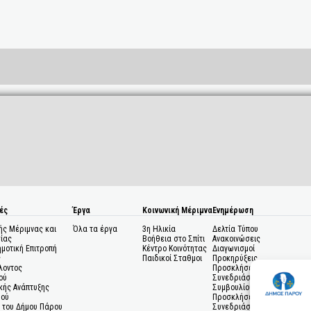
ές
Έργα
Κοινωνική Μέριμνα
Ενημέρωση
ής Μέριμνας και
Όλα τα έργα
3η Ηλικία
Δελτία Τύπου
ίας
Βοήθεια στο Σπίτι
Ανακοινώσεις
ημοτική Επιτροπή
Κέντρο Κοινότητας
Διαγωνισμοί
ς
Παιδικοί Σταθμοι
Προκηρύξεις
λοντος
Προσκλήσεις σε
ού
Συνεδριάσεις Δημοτικού
κής Ανάπτυξης
Συμβουλίου
μού
Προσκλήσεις σε
 του Δήμου Πάρου
Συνεδριάσεις Δημοτικής