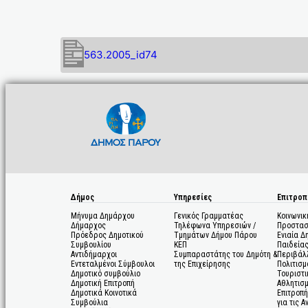
563.2005_id74
Δήμος
Υπηρεσίες
Επιτροπ
Μήνυμα Δημάρχου
Γενικός Γραμματέας
Κοινωνικ
Δήμαρχος
Τηλέφωνα Υπηρεσιών /
Προστασ
Πρόεδρος Δημοτικού
Τμημάτων Δήμου Πάρου
Ενιαία Δ
Συμβουλίου
ΚΕΠ
Παιδεία
Αντιδήμαρχοι
Συμπαραστάτης του Δημότη &
Περιβάλ
Εντεταλμένοι Σύμβουλοι
της Επιχείρησης
Πολιτισμ
Δημοτικό συμβούλιο
Τουριστι
Δημοτική Επιτροπή
Αθλητισ
Δημοτικά Κοινοτικά
Επιτροπή
Συμβούλια
για τις 