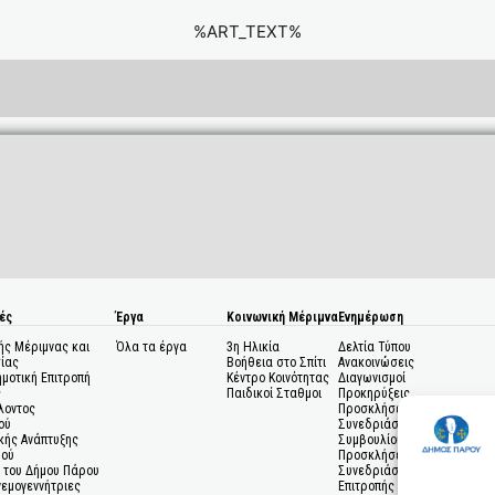
%ART_TEXT%
ές
Έργα
Κοινωνική Μέριμνα
Ενημέρωση
ής Μέριμνας και
Όλα τα έργα
3η Ηλικία
Δελτία Τύπου
ίας
Βοήθεια στο Σπίτι
Ανακοινώσεις
ημοτική Επιτροπή
Κέντρο Κοινότητας
Διαγωνισμοί
ς
Παιδικοί Σταθμοι
Προκηρύξεις
λοντος
Προσκλήσεις σε
ού
Συνεδριάσεις Δημοτικού
κής Ανάπτυξης
Συμβουλίου
μού
Προσκλήσεις σε
 του Δήμου Πάρου
Συνεδριάσεις Δημοτικής
Ανεμογεννήτριες
Επιτροπής