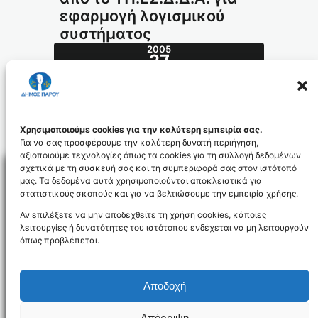
εφαρμογή λογισμικού
συστήματος
2005
27
ΙΟΎΛ
357.2005_id184
Χρησιμοποιούμε cookies για την καλύτερη εμπειρία σας.
Για να σας προσφέρουμε την καλύτερη δυνατή περιήγηση,
αξιοποιούμε τεχνολογίες όπως τα cookies για τη συλλογή δεδομένων
σχετικά με τη συσκευή σας και τη συμπεριφορά σας στον ιστότοπό
μας. Τα δεδομένα αυτά χρησιμοποιούνται αποκλειστικά για
στατιστικούς σκοπούς και για να βελτιώσουμε την εμπειρία χρήσης.
Facebo
Αν επιλέξετε να μην αποδεχθείτε τη χρήση cookies, κάποιες
λειτουργίες ή δυνατότητες του ιστότοπου ενδέχεται να μη λειτουργούν
όπως προβλέπεται.
NEWSLETTER
Αποδοχή
Απόρριψη