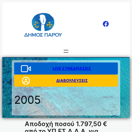
Μετάβαση
στο
περιεχόμενο
LIVE ΣΥΝΕΔΡΙΑΣΕΙΣ
ΔΙΑΒΟΥΛΕΥΣΕΙΣ
2005
Αποδοχή ποσού 1.797,50 €
από το ΥΠ.ΕΣ.Δ.Δ.Α. για