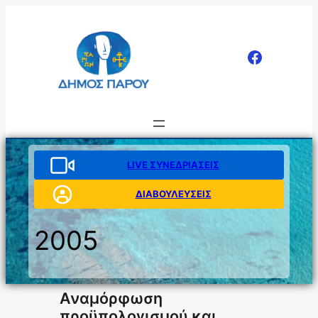
Μετάβαση
στο
περιεχόμενο
LIVE ΣΥΝΕΔΡΙΑΣΕΙΣ
ΔΙΑΒΟΥΛΕΥΣΕΙΣ
2005
Αναμόρφωση
προϋπολογισμού και