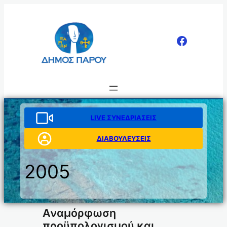
Μετάβαση
στο
περιεχόμενο
LIVE ΣΥΝΕΔΡΙΑΣΕΙΣ
ΔΙΑΒΟΥΛΕΥΣΕΙΣ
2005
Αναμόρφωση
προϋπολογισμού και